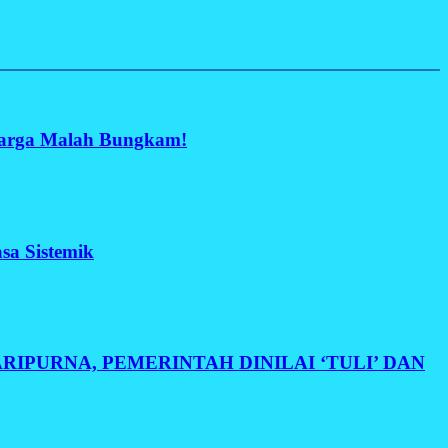
rga Malah Bungkam!
sa Sistemik
IPURNA, PEMERINTAH DINILAI ‘TULI’ DAN