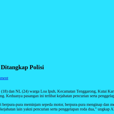
Ditangkap Polisi
mment
E (18) dan NL (24) warga Loa Ipuh, Kecamatan Tenggarong, Kutai Karta
g. Keduanya pasangan ini terlibat kejahatan pencurian serta penggelap
ari berpura-pura meminjam sepeda motor, berpura-pura menginap dan men
t kejahatan lain yakni pencurian serta penggelapan roda dua,” ungk