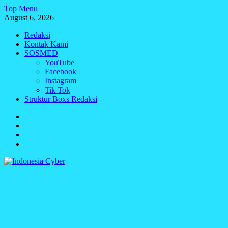
Skip
Top Menu
to
August 6, 2026
content
Redaksi
Kontak Kami
SOSMED
YouTube
Facebook
Instagram
Tik Tok
Struktur Boxs Redaksi
Redaksi
Kontak
Kami
SOSMED
Struktur
Boxs
Redaksi
Indonesia Cyber
Media Cetak, Online & Streaming