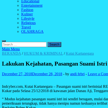
Educational
Entertainment
Fashion
Kuliner
Lifestyle
Religious
Travel
OLAHRAGA
Search
for:
Main Menu
BERANDA
/
HUKUM & KRIMINAL
/
Kutai Kartanegara
Lakukan Kejahatan, Pasangan Suami Istri 
December 27, 2018
December 28, 2018
-
by
andi febri
-
Leave a Co
Indcyber.com, Kutai Kartanegara – Pasangan suami istri berinisial R
Kukar pada Selasa 25/12/2018 di kawasan jalan Danau Aji, Tenggaron
“ Modus kejahatan pasangan suami istri ini sendiri beragam, mulai d
pemeriksaan terungkap, tidak hanya menipu namun keduanya terliba
Reskrim Polres Kukar.