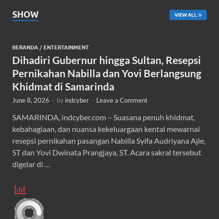
SHOW
VIEW ALL
BERANDA
/
ENTERTAINMENT
Dihadiri Gubernur hingga Sultan, Resepsi
Pernikahan Nabilla dan Yovi Berlangsung
Khidmat di Samarinda
June 8, 2026
-
by
indcyber
-
Leave a Comment
SAMARINDA, indcyber.com – Suasana penuh khidmat,
kebahagiaan, dan nuansa kekeluargaan kental mewarnai
resepsi pernikahan pasangan Nabilla Syifa Audriyana Ajie,
ST dan Yovi Dwinata Prangjaya, ST. Acara sakral tersebut
digelar di …