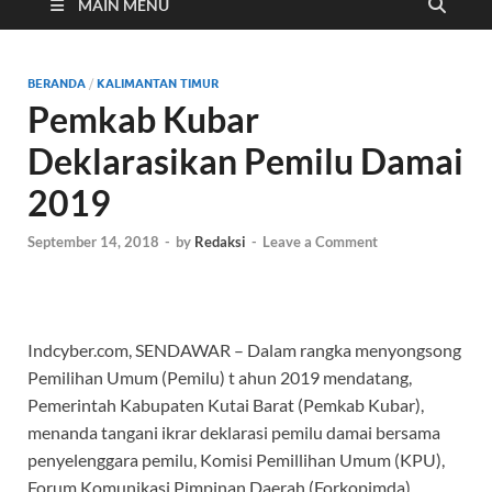
Cyber
MAIN MENU
BERANDA
/
KALIMANTAN TIMUR
Pemkab Kubar
Deklarasikan Pemilu Damai
2019
September 14, 2018
-
by
Redaksi
-
Leave a Comment
Indcyber.com, SENDAWAR – Dalam rangka menyongsong
Pemilihan Umum (Pemilu) t ahun 2019 mendatang,
Pemerintah Kabupaten Kutai Barat (Pemkab Kubar),
menanda tangani ikrar deklarasi pemilu damai bersama
penyelenggara pemilu, Komisi Pemillihan Umum (KPU),
Forum Komunikasi Pimpinan Daerah (Forkopimda),