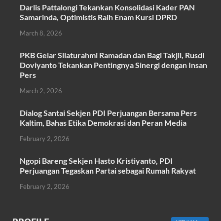
ac
w
h
m
h
Darlis Pattalongi Tekankan Konsolidasi Kader PAN
e
itt
at
ail
ar
Samarinda, Optimistis Raih Enam Kursi DPRD
b
er
s
e
March 8, 2026
o
A
PKB Gelar Silaturahmi Ramadan dan Bagi Takjil, Rusdi
o
p
Doviyanto Tekankan Pentingnya Sinergi dengan Insan
k
p
Pers
March 2, 2026
Dialog Santai Sekjen PDI Perjuangan Bersama Pers
Kaltim, Bahas Etika Demokrasi dan Peran Media
February 2, 2026
Ngopi Bareng Sekjen Hasto Kristiyanto, PDI
Perjuangan Tegaskan Partai sebagai Rumah Rakyat
February 2, 2026