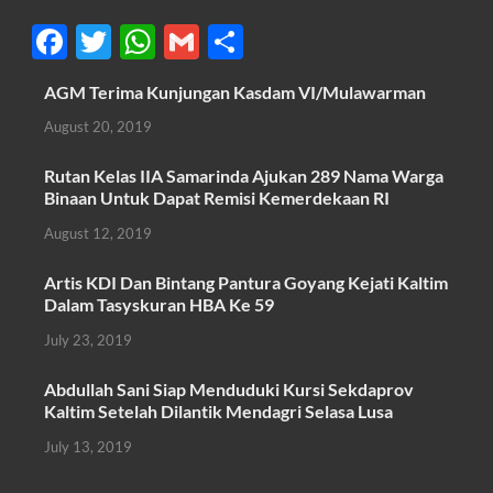
F
T
W
G
S
ac
w
h
m
h
AGM Terima Kunjungan Kasdam VI/Mulawarman
e
itt
at
ail
ar
August 20, 2019
b
er
s
e
o
A
Rutan Kelas IIA Samarinda Ajukan 289 Nama Warga
Binaan Untuk Dapat Remisi Kemerdekaan RI
o
p
August 12, 2019
k
p
Artis KDI Dan Bintang Pantura Goyang Kejati Kaltim
Dalam Tasyskuran HBA Ke 59
July 23, 2019
Abdullah Sani Siap Menduduki Kursi Sekdaprov
Kaltim Setelah Dilantik Mendagri Selasa Lusa
July 13, 2019