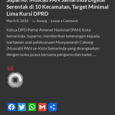
Serentak di 10 Kecamatan, Target Minimal
Lima Kursi DPRD
March 8, 2026
-
by
Awang
-
Leave a Comment
Ketua DPD Partai Amanat Nasional (PAN) Kota
Samarinda, Suparno, memberikan keterangan kepada
wartawan usai pelaksanaan Musyawarah Cabang
(Muscab) PAN se-Kota Samarinda yang dirangkaikan
dengan buka puasa bersama pengurus dan kader, …
F
T
W
G
S