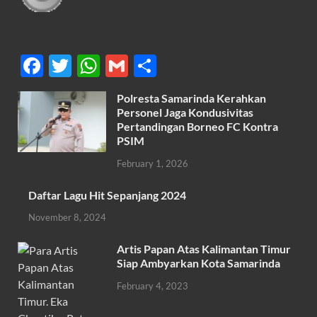
F
T
W
G
S
ac
w
h
m
h
Polresta Samarinda Kerahkan
e
itt
at
ail
ar
Personel Jaga Kondusivitas
b
er
s
Pertandingan Borneo FC Kontra
e
PSIM
o
A
February 1, 2026
o
p
k
p
Daftar Lagu Hit Sepanjang 2024
November 8, 2024
Artis Papan Atas Kalimantan Timur
Siap Ambyarkan Kota Samarinda
February 4, 2023