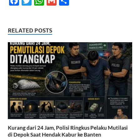
F
T
W
G
S
ac
w
h
m
h
e
itt
at
ail
ar
b
er
s
e
RELATED POSTS
o
A
o
p
k
p
Kurang dari 24 Jam, Polisi Ringkus Pelaku Mutilasi
di Depok Saat Hendak Kabur ke Banten