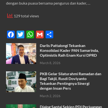
dengan buka puasa bersama pengurus dan kader, …
129 total views
F
T
W
G
S
ac
w
h
m
h
Darlis Pattalongi Tekankan
e
itt
at
ail
ar
Konsolidasi Kader PAN Samarinda,
b
er
s
Optimistis Raih Enam Kursi DPRD
e
o
A
March 8, 2026
o
p
PKB Gelar Silaturahmi Ramadan dan
k
p
Bagi Takjil, Rusdi Doviyanto
Tekankan Pentingnya Sinergi
dengan Insan Pers
March 2, 2026
Dialog Santai Sekjen PDI Perjuangan