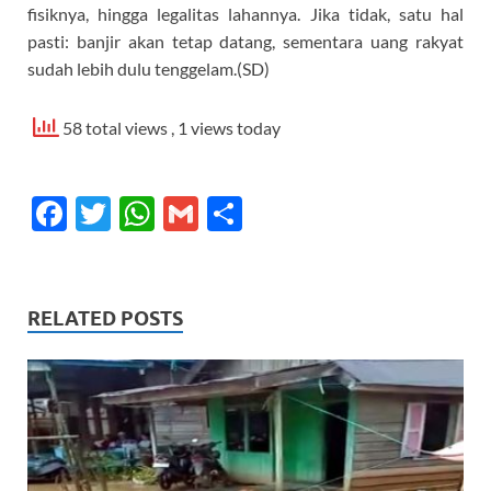
fisiknya, hingga legalitas lahannya. Jika tidak, satu hal
pasti: banjir akan tetap datang, sementara uang rakyat
sudah lebih dulu tenggelam.(SD)
58 total views
, 1 views today
F
T
W
G
S
ac
w
h
m
h
e
itt
at
ail
ar
b
er
s
e
RELATED POSTS
o
A
o
p
k
p