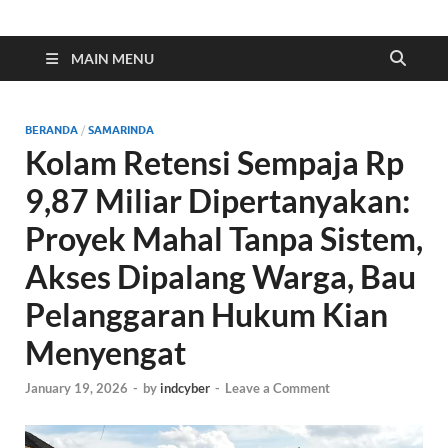
Indonesia Cyber
Media Cetak, Online & Streaming
MAIN MENU
BERANDA
/
SAMARINDA
Kolam Retensi Sempaja Rp
9,87 Miliar Dipertanyakan:
Proyek Mahal Tanpa Sistem,
Akses Dipalang Warga, Bau
Pelanggaran Hukum Kian
Menyengat
January 19, 2026
-
by
indcyber
-
Leave a Comment