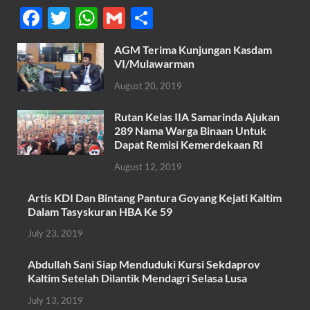
F
T
W
G
S
ac
w
h
m
h
AGM Terima Kunjungan Kasdam
e
itt
at
ail
ar
VI/Mulawarman
b
er
s
e
August 20, 2019
o
A
Rutan Kelas IIA Samarinda Ajukan
o
p
289 Nama Warga Binaan Untuk
k
p
Dapat Remisi Kemerdekaan RI
August 12, 2019
Artis KDI Dan Bintang Pantura Goyang Kejati Kaltim
Dalam Tasyskuran HBA Ke 59
July 23, 2019
Abdullah Sani Siap Menduduki Kursi Sekdaprov
Kaltim Setelah Dilantik Mendagri Selasa Lusa
July 13, 2019