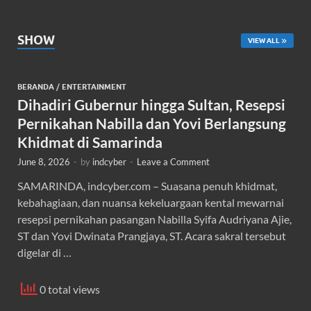
SHOW
VIEW ALL
BERANDA
/
ENTERTAINMENT
Dihadiri Gubernur hingga Sultan, Resepsi
Pernikahan Nabilla dan Yovi Berlangsung
Khidmat di Samarinda
June 8, 2026
-
by
indcyber
-
Leave a Comment
SAMARINDA, indcyber.com – Suasana penuh khidmat,
kebahagiaan, dan nuansa kekeluargaan kental mewarnai
resepsi pernikahan pasangan Nabilla Syifa Audriyana Ajie,
ST dan Yovi Dwinata Prangjaya, ST. Acara sakral tersebut
digelar di …
0 total views