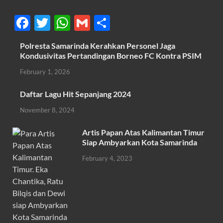
F
T
W
G
S
ac
w
h
m
h
Polresta Samarinda Kerahkan Personel Jaga
e
itt
at
ail
ar
Kondusivitas Pertandingan Borneo FC Kontra PSIM
b
er
s
e
February 1, 2026
o
A
Daftar Lagu Hit Sepanjang 2024
o
p
November 8, 2024
k
p
Artis Papan Atas Kalimantan Timur
Siap Ambyarkan Kota Samarinda
February 4, 2023