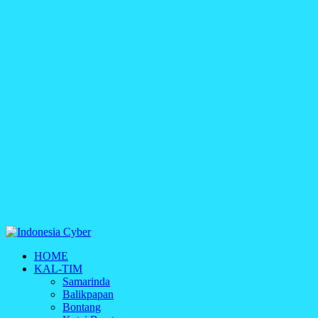
Indonesia Cyber
HOME
Media Cetak, Online & Streaming
KAL-TIM
Samarinda
Balikpapan
Bontang