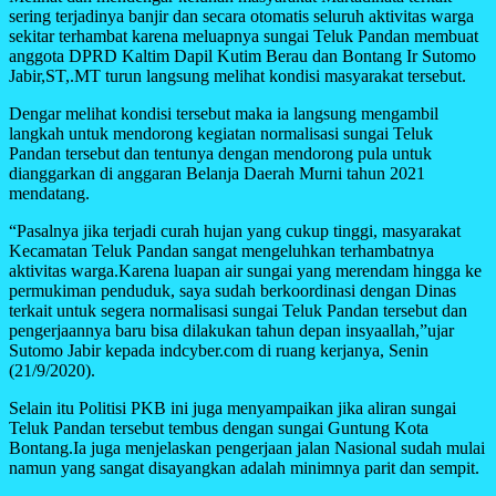
sering terjadinya banjir dan secara otomatis seluruh aktivitas warga
sekitar terhambat karena meluapnya sungai Teluk Pandan membuat
anggota DPRD Kaltim Dapil Kutim Berau dan Bontang Ir Sutomo
Jabir,ST,.MT turun langsung melihat kondisi masyarakat tersebut.
Dengar melihat kondisi tersebut maka ia langsung mengambil
langkah untuk mendorong kegiatan normalisasi sungai Teluk
Pandan tersebut dan tentunya dengan mendorong pula untuk
dianggarkan di anggaran Belanja Daerah Murni tahun 2021
mendatang.
“Pasalnya jika terjadi curah hujan yang cukup tinggi, masyarakat
Kecamatan Teluk Pandan sangat mengeluhkan terhambatnya
aktivitas warga.Karena luapan air sungai yang merendam hingga ke
permukiman penduduk, saya sudah berkoordinasi dengan Dinas
terkait untuk segera normalisasi sungai Teluk Pandan tersebut dan
pengerjaannya baru bisa dilakukan tahun depan insyaallah,”ujar
Sutomo Jabir kepada indcyber.com di ruang kerjanya, Senin
(21/9/2020).
Selain itu Politisi PKB ini juga menyampaikan jika aliran sungai
Teluk Pandan tersebut tembus dengan sungai Guntung Kota
Bontang.Ia juga menjelaskan pengerjaan jalan Nasional sudah mulai
namun yang sangat disayangkan adalah minimnya parit dan sempit.