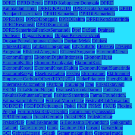
DPRD
DPRD Berau
DPRD Kabupaten Donggala
DPRD
Kalimantan Timur
DPRD KALTIM
DPRD Kota Samarinda
DPRD
Penajam Paser Utara
DPRD Samarinda
DPRDbSamarinda
DPRDDKI
DPRDDonggala
DPRDKaltim
DPRDKotaSamarinda
DPRDResponsif
DPRDSamarinda
DPRDSamarindaPemkotSamarinda
Dprf
Dr.Sani
Drainase
Dualisme
Dugaan Korupsi
DugaanKekerasanAnak
DugaanPenyalahgunaanJabatan
Durian Melak
Edukasi
EdukasiDigital
EdukasiLingkungan
Edy Suharto
Efesiensi
Efesiensi
Anggaran
Efisiensi Anggaran
EfisiensiAnggaran
EkonomiDaerah
EkonomiDigital
EkonomiDigitalIndonesia
EkonomiHijau
EkonomiKaltim
EkonomiKerakyatan
EkonomiKota
EkonomiKreatif
EkonomiKreatifKaltim
EkonomiKreatifSamarinda
EkonomiRakyat
Eksekusi Lahan
Ekstasi
Ekti Imanuel
EktiImanuel
Employee Carbon Offset (ECO) 2024
EndarPriantoro
EnergiKaltim
Enterprise Automation
eParking
EraDigital
Erau
ErikaOktaviani
ESDM
EtikaSimbolNegara
EvaluasiArmadaDarurat
Fadli Zon
FakultasKehutananUnmul
FashionSamarinda
Fatma Foundation.
Fatma Saifullah Yusuf
Festival Moon Cake
FestivalBilahNusantara
FGDPDIP
FGDPDIPerjuangan
Fiskal
FKIP
FKMS
FKUB
Flexing
Pejabat
Forum Aksi Rakyat Katim
Forum Jamiyyatussadah
FPDIPerjuagan
Fraksi Gerindra
Fraksi PKS
FraksiGolkar
FraksiPDIP
Fuad Fakhruddin
G Budisatrio Djiwandono
Gakkumdu
GalianC
Gang Unggul
Ganja
Gantung Diri
Gaspol
GayaHidup
GCI
GebyarLiterasi
Gelatik
Gemar makan ikan
Generasi muda