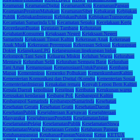
Keamanan
KeamananDigital
KeamananKota
KeamananPangan
KeamananPerairanMahakam
KeamananSiber
Kebakaran
Kebijakan
Publik
KebijakanImigrasi
KebijakanPublik
KebijakanTransportasi
Kecamatan Samarinda Ulu
Kecamatan Sepaku
Kecelakaan Kerja
KecerdasanBuatan
Kegiatan Tambang
Kehutanan
KejahatanKonsumen
Kejaksaan Negeri
Kejaksaan Negeri
Samarinda
Kejaksaan Tinggi Kaltim
Kekerasan Anak
Kekerasan
Anak Muda
Kekerasan Perempuan
Kekerasan Seksual
Kekurangan
Doktet
KelangkaanLPG
Kelangsungan lingkungan hidup
Kelompok Tani Sawit
Keluarga Miskin
Keluhan Warga
Kelurahan
Mentawir
Kelurahan Selili
Kelurahan Sempaja Barat
Kelurahan
Tani Aman
Kemanusiaan
KemanusiaanUntukPangan
Kembang
Mapan
Kemenimipas
Kemenko Polhukam
KemenkumhamKaltim
Kementerian Komunikasi dan Digital (Komdig
Kementerian Sosial
KementerianImigrasi
Kenakalan remaja
Kenyah Lepoq Bem Kaltim
Kepala Daerah
kepolisian
Kerajinan
Keributan
Kerukunan warga
Kerusakan kendaraan
Kesbang PoL
Kesbangpol Kaltim
Kesbangpol Samarinda
KesbangpolSamarinda
Kesehatan
Kesehatan Geratis
Kesehatan Gratis
KesehatanDaerah
KesehatanPublik
Kesejahteraan Karyawan
Kesejahteraan
Masyarakat
KesejahteraanPendidik
KeselamatanJalan
KeselamatanPelajar
KeselamatanPublik
KeselamatanSiswa
KeselamatanWarga
Kesetaraan Gender
Ketahanan Pangan
Ketahananpangan
KetahananPanganNasional
Ketua
KETUA