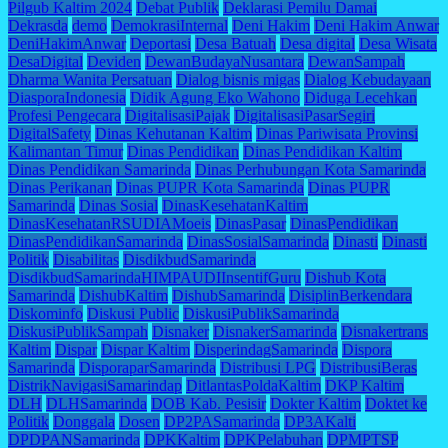
Pilgub Kaltim 2024
Debat Publik
Deklarasi Pemilu Damai
Dekrasda
demo
DemokrasiInternal
Deni Hakim
Deni Hakim Anwar
DeniHakimAnwar
Deportasi
Desa Batuah
Desa digital
Desa Wisata
DesaDigital
Deviden
DewanBudayaNusantara
DewanSampah
Dharma Wanita Persatuan
Dialog bisnis migas
Dialog Kebudayaan
DiasporaIndonesia
Didik Agung Eko Wahono
Diduga Lecehkan
Profesi Pengecara
DigitalisasiPajak
DigitalisasiPasarSegiri
DigitalSafety
Dinas Kehutanan Kaltim
Dinas Pariwisata Provinsi
Kalimantan Timur
Dinas Pendidikan
Dinas Pendidikan Kaltim
Dinas Pendidikan Samarinda
Dinas Perhubungan Kota Samarinda
Dinas Perikanan
Dinas PUPR Kota Samarinda
Dinas PUPR
Samarinda
Dinas Sosial
DinasKesehatanKaltim
DinasKesehatanRSUDIAMoeis
DinasPasar
DinasPendidikan
DinasPendidikanSamarinda
DinasSosialSamarinda
Dinasti
Dinasti
Politik
Disabilitas
DisdikbudSamarinda
DisdikbudSamarindaHIMPAUDIInsentifGuru
Dishub Kota
Samarinda
DishubKaltim
DishubSamarinda
DisiplinBerkendara
Diskominfo
Diskusi Public
DiskusiPublikSamarinda
DiskusiPublikSampah
Disnaker
DisnakerSamarinda
Disnakertrans
Kaltim
Dispar
Dispar Kaltim
DisperindagSamarinda
Dispora
Samarinda
DisporaparSamarinda
Distribusi LPG
DistribusiBeras
DistrikNavigasiSamarindap
DitlantasPoldaKaltim
DKP Kaltim
DLH
DLHSamarinda
DOB Kab. Pesisir
Dokter Kaltim
Doktet ke
Politik
Donggala
Dosen
DP2PASamarinda
DP3AKalti
DPDPANSamarinda
DPKKaltim
DPKPelabuhan
DPMPTSP