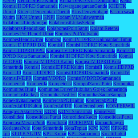
APPSI
Ketua DPRD Kaltim
Ketua DPRD Kota Samarinda
Ketua
Komisi II DPRD Samarinda
KewarganegaraanGanda
KHDTK
Unmul
Kinerja Pemerintah Daerah
Kios Penyeimbang
Kisruh sawit
Kutim
KKN Unmul
KNPI
Kodam VI.Mulawarman
KolaborasiLingkungan
KolaborasiLintasSektor
KolaborasiPendidikan
KolaborasiPolriSantri
Kolam Retensi
Kombes Pol Hendri Umar
Kombes Pol Yuliyanto
KombesHendriUmar
Komcad
Komi IV DPRD Kalimantan Timur
Komisi D DPRD DKI
Komisi I
Komisi I DPRD Kota Samarinda
Komisi I DPRD PPU
Komisi I V DPRD Kota Samarinda
Komisi II
DPRD Kota Samarinda
Komisi III DPRD Kota Samarinda
Komisi
IV DPRD
Komisi IV DPRD Kaltim
Komisi IV DPRD Kota
Samarinda
KomisiI
KomisiIDPRDKaltim
KomisiII
KomisiIIDPRD
KomisiIII
KomisiIIIDPRD
KomisiIIIDPRDSamarinda
KomisiIV
KomisiIVDPR
KomisiIVDPRD
KomisiIVDPRDSamarinda
Kompercab
Komperda
Kompetensi
KompolZarmaPutra
Komunitas
Komunitas Bugis
Komunitas Driver Bubuhan Gojek Samarinda
KomunitasBudaya
KomunitasFashion
KomunitasSadarSampah
KonektivitasDaerah
KonfercabPDIKaltim
KonfercabPDIP
KonferdaPDIKaltim
KonferdaPDIP
Konferensi pers
KONFERWIL
Kongres Askot PSSI
KONI
KONI Samarinda
Konservasi
Konsilidasi
Konsolidasi Partai
KonsolidasiKader
KonsolidasiPartai
Koperasi Merah Putih
Kopi lokal
KOPRIPMII
korban longsor
KorlantasPolri
Kota Samarinda
KotaTepian
KPC
KPK
KPK-RI
kpu
KPU KALTIM
KPU Kubar
KPU Samarinda
KreatifLokal