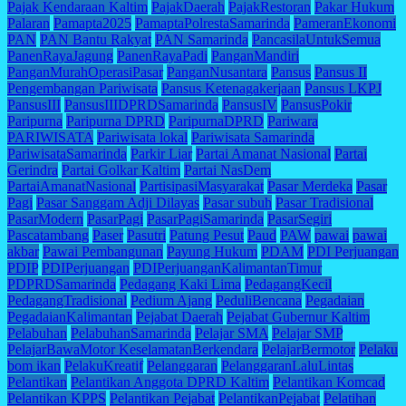
Pajak Kendaraan Kaltim
PajakDaerah
PajakRestoran
Pakar Hukum
Palaran
Pamapta2025
PamaptaPolrestaSamarinda
PameranEkonomi
PAN
PAN Bantu Rakyat
PAN Samarinda
PancasilaUntukSemua
PanenRayaJagung
PanenRayaPadi
PanganMandiri
PanganMurahOperasiPasar
PanganNusantara
Pansus
Pansus II
Pengembangan Pariwisata
Pansus Ketenagakerjaan
Pansus LKPJ
PansusIII
PansusIIIDPRDSamarinda
PansusIV
PansusPokir
Paripurna
Paripurna DPRD
ParipurnaDPRD
Pariwara
PARIWISATA
Pariwisata lokal
Pariwisata Samarinda
PariwisataSamarinda
Parkir Liar
Partai Amanat Nasional
Partai
Gerindra
Partai Golkar Kaltim
Partai NasDem
PartaiAmanatNasional
PartisipasiMasyarakat
Pasar Merdeka
Pasar
Pagi
Pasar Sanggam Adji Dilayas
Pasar subuh
Pasar Tradisional
PasarModern
PasarPagi
PasarPagiSamarinda
PasarSegiri
Pascatambang
Paser
Pasutri
Patung Pesut
Paud
PAW
pawai
pawai
akbar
Pawai Pembangunan
Payung Hukum
PDAM
PDI Perjuangan
PDIP
PDIPerjuangan
PDIPerjuanganKalimantanTimur
PDPRDSamarinda
Pedagang Kaki Lima
PedagangKecil
PedagangTradisional
Pedium Ajang
PeduliBencana
Pegadaian
PegadaianKalimantan
Pejabat Daerah
Pejabat Gubernur Kaltim
Pelabuhan
PelabuhanSamarinda
Pelajar SMA
Pelajar SMP
PelajarBawaMotor KeselamatanBerkendara
PelajarBermotor
Pelaku
bom ikan
PelakuKreatif
Pelanggaran
PelanggaranLaluLintas
Pelantikan
Pelantikan Anggota DPRD Kaltim
Pelantikan Komcad
Pelantikan KPPS
Pelantikan Pejabat
PelantikanPejabat
Pelatihan