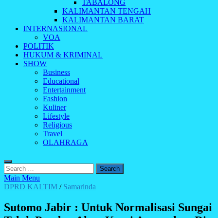
TABALONG
KALIMANTAN TENGAH
KALIMANTAN BARAT
INTERNASIONAL
VOA
POLITIK
HUKUM & KRIMINAL
SHOW
Business
Educational
Entertainment
Fashion
Kuliner
Lifestyle
Religious
Travel
OLAHRAGA
Search
for:
Main Menu
DPRD KALTIM
/
Samarinda
Sutomo Jabir : Untuk Normalisasi Sungai