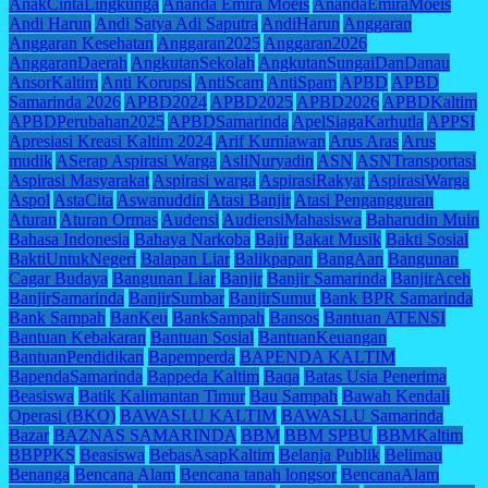
AnakCintaLingkunga
Ananda Emira Moeis
AnandaEmiraMoeis
Andi Harun
Andi Satya Adi Saputra
AndiHarun
Anggaran
Anggaran Kesehatan
Anggaran2025
Anggaran2026
AnggaranDaerah
AngkutanSekolah
AngkutanSungaiDanDanau
AnsorKaltim
Anti Korupsi
AntiScam
AntiSpam
APBD
APBD
Samarinda 2026
APBD2024
APBD2025
APBD2026
APBDKaltim
APBDPerubahan2025
APBDSamarinda
ApelSiagaKarhutla
APPSI
Apresiasi Kreasi Kaltim 2024
Arif Kurniawan
Arus Aras
Arus
mudik
ASerap Aspirasi Warga
AsliNuryadin
ASN
ASNTransportasi
Aspirasi Masyarakat
Aspirasi warga
AspirasiRakyat
AspirasiWarga
Aspol
AstaCita
Aswanuddin
Atasi Banjir
Atasi Pengangguran
Aturan
Aturan Ormas
Audensi
AudiensiMahasiswa
Baharudin Muin
Bahasa Indonesia
Bahaya Narkoba
Bajir
Bakat Musik
Bakti Sosial
BaktiUntukNegeri
Balapan Liar
Balikpapan
BangAan
Bangunan
Cagar Budaya
Bangunan Liar
Banjir
Banjir Samarinda
BanjirAceh
BanjirSamarinda
BanjirSumbar
BanjirSumut
Bank BPR Samarinda
Bank Sampah
BanKeu
BankSampah
Bansos
Bantuan ATENSI
Bantuan Kebakaran
Bantuan Sosial
BantuanKeuangan
BantuanPendidikan
Bapemperda
BAPENDA KALTIM
BapendaSamarinda
Bappeda Kaltim
Baqa
Batas Usia Penerima
Beasiswa
Batik Kalimantan Timur
Bau Sampah
Bawah Kendali
Operasi (BKO)
BAWASLU KALTIM
BAWASLU Samarinda
Bazar
BAZNAS SAMARINDA
BBM
BBM SPBU
BBMKaltim
BBPPKS
Beasiswa
BebasAsapKaltim
Belanja Publik
Belimau
Benanga
Bencana Alam
Bencana tanah longsor
BencanaAlam