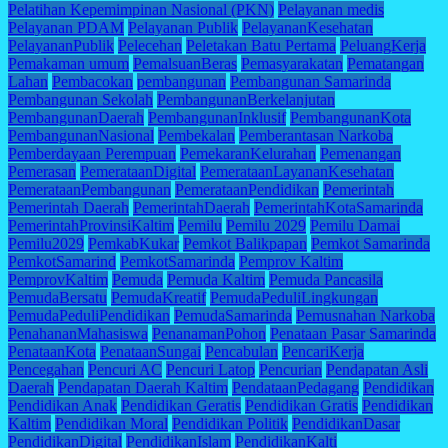
Pelatihan Kepemimpinan Nasional (PKN)
Pelayanan medis
Pelayanan PDAM
Pelayanan Publik
PelayananKesehatan
PelayananPublik
Pelecehan
Peletakan Batu Pertama
PeluangKerja
Pemakaman umum
PemalsuanBeras
Pemasyarakatan
Pematangan
Lahan
Pembacokan
pembangunan
Pembangunan Samarinda
Pembangunan Sekolah
PembangunanBerkelanjutan
PembangunanDaerah
PembangunanInklusif
PembangunanKota
PembangunanNasional
Pembekalan
Pemberantasan Narkoba
Pemberdayaan Perempuan
PemekaranKelurahan
Pemenangan
Pemerasan
PemerataanDigital
PemerataanLayananKesehatan
PemerataanPembangunan
PemerataanPendidikan
Pemerintah
Pemerintah Daerah
PemerintahDaerah
PemerintahKotaSamarinda
PemerintahProvinsiKaltim
Pemilu
Pemilu 2029
Pemilu Damai
Pemilu2029
PemkabKukar
Pemkot Balikpapan
Pemkot Samarinda
PemkotSamarind
PemkotSamarinda
Pemprov Kaltim
PemprovKaltim
Pemuda
Pemuda Kaltim
Pemuda Pancasila
PemudaBersatu
PemudaKreatif
PemudaPeduliLingkungan
PemudaPeduliPendidikan
PemudaSamarinda
Pemusnahan Narkoba
PenahananMahasiswa
PenanamanPohon
Penataan Pasar Samarinda
PenataanKota
PenataanSungai
Pencabulan
PencariKerja
Pencegahan
Pencuri AC
Pencuri Latop
Pencurian
Pendapatan Asli
Daerah
Pendapatan Daerah Kaltim
PendataanPedagang
Pendidikan
Pendidikan Anak
Pendidikan Geratis
Pendidikan Gratis
Pendidikan
Kaltim
Pendidikan Moral
Pendidikan Politik
PendidikanDasar
PendidikanDigital
PendidikanIslam
PendidikanKalti