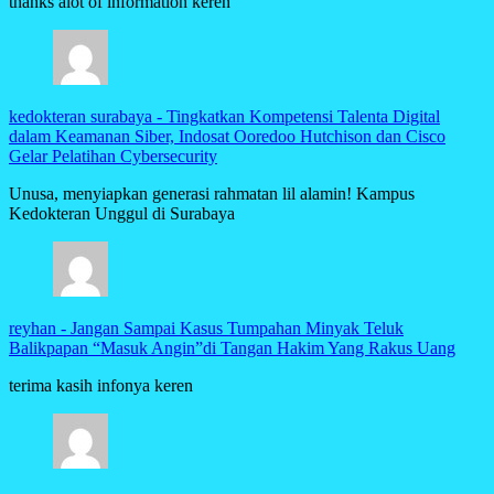
thanks alot of information keren
kedokteran surabaya
-
Tingkatkan Kompetensi Talenta Digital
dalam Keamanan Siber, Indosat Ooredoo Hutchison dan Cisco
Gelar Pelatihan Cybersecurity
Unusa, menyiapkan generasi rahmatan lil alamin! Kampus
Kedokteran Unggul di Surabaya
reyhan
-
Jangan Sampai Kasus Tumpahan Minyak Teluk
Balikpapan “Masuk Angin”di Tangan Hakim Yang Rakus Uang
terima kasih infonya keren