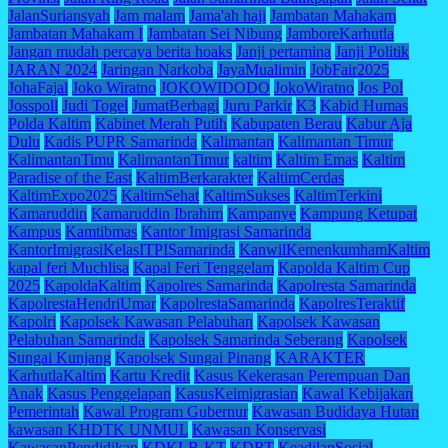
JalanSuriansyah
Jam malam
Jama'ah haji
Jambatan Mahakam
Jambatan Mahakam I
Jambatan Sei Nibung
JamboreKarhutla
Jangan mudah percaya berita hoaks
Janji pertamina
Janji Politik
JARAN 2024
Jaringan Narkoba
JayaMualimin
JobFair2025
JohaFajal
Joko Wiratno
JOKOWIDODO
JokoWiratno
Jos Pol
Josspoll
Judi Togel
JumatBerbagi
Juru Parkir
K3
Kabid Humas
Polda Kaltim
Kabinet Merah Putih
Kabupaten Berau
Kabur Aja
Dulu
Kadis PUPR Samarinda
Kalimantan
Kalimantan Timur
KalimantanTimu
KalimantanTimur
kaltim
Kaltim Emas
Kaltim
Paradise of the East
KaltimBerkarakter
KaltimCerdas
KaltimExpo2025
KaltimSehat
KaltimSukses
KaltimTerkini
Kamaruddin
Kamaruddin Ibrahim
Kampanye
Kampung Ketupat
Kampus
Kamtibmas
Kantor Imigrasi Samarinda
KantorImigrasiKelasITPISamarinda
KanwilKemenkumhamKaltim
kapal feri Muchlisa
Kapal Feri Tenggelam
Kapolda Kaltim Cup
2025
KapoldaKaltim
Kapolres Samarinda
Kapolresta Samarinda
KapolrestaHendriUmar
KapolrestaSamarinda
KapolresTeraktif
Kapolri
Kapolsek Kawasan Pelabuhan
Kapolsek Kawasan
Pelabuhan Samarinda
Kapolsek Samarinda Seberang
Kapolsek
Sungai Kunjang
Kapolsek Sungai Pinang
KARAKTER
KarhutlaKaltim
Kartu Kredit
Kasus Kekerasan Perempuan Dan
Anak
Kasus Penggelapan
KasusKeimigrasian
Kawal Kebijakan
Pemerintah
Kawal Program Gubernur
Kawasan Budidaya Hutan
kawasan KHDTK UNMUL
Kawasan Konservasi
KawasanPendidikan
KDKLB-KT
KDRT
KeadilanSosial