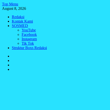
Skip
Top Menu
to
August 8, 2026
content
Redaksi
Kontak Kami
SOSMED
YouTube
Facebook
Instagram
Tik Tok
Struktur Boxs Redaksi
Redaksi
Kontak
Kami
SOSMED
Struktur
Boxs
Redaksi