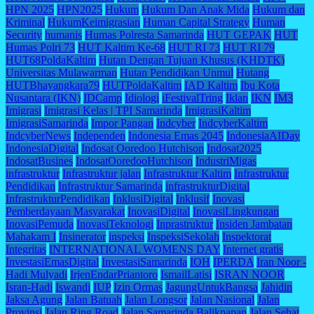
HPN 2025
HPN2025
Hukum
Hukum Dan Anak Mida
Hukum dan
Kriminal
HukumKeimigrasian
Human Capital Strategy
Human
Security
humanis
Humas Polresta Samarinda
HUT GEPAK
HUT
Humas Polri 73
HUT Kaltim Ke-68
HUT RI 73
HUT RI 79
HUT68PoldaKaltim
Hutan Dengan Tujuan Khusus (KHDTK)
Universitas Mulawarman
Hutan Pendidikan Unmul
Hutang
HUTBhayangkara79
HUTPoldaKaltim
IAD Kaltim
Ibu Kota
Nusantara (IKN)
IDCamp
Idiologi
iFestivalTring
Iklan
IKN
IM3
Imigrasi
Imigrasi Kelas | TPI Samarinda
ImigrasiKaltim
ImigrasiSamarinda
Impor Pangan
Indcyber
IndcyberKaltim
IndcyberNews
Independen
Indonesia Emas 2045
IndonesiaAIDay
IndonesiaDigital
Indosat Ooredoo Hutchison
Indosat2025
IndosatBusines
IndosatOoredooHutchison
IndustriMigas
infrastruktur
Infrastruktur jalan
Infrastruktur Kaltim
Infrastruktur
Pendidikan
Infrastruktur Samarinda
infrastrukturDigital
InfrastrukturPendidikan
InklusiDigital
Inklusif
Inovasi
Pemberdayaan Masyarakat
InovasiDigital
InovasiLingkungan
InovasiPemuda
InovasiTeknologi
Inprastruktur
Insiden Jambatan
Mahakam I
Insinerator
inspeksi
InspeksiSekolah
Inspektorat
Integritas
INTERNATIONAL WOMENS DAY
Internet gratis
InvestasiEmasDigital
InvestasiSamarinda
IOH
IPERDA
Iran Noor -
Hadi Mulyadi
IrjenEndarPriantoro
IsmailLatisi
ISRAN NOOR
Isran-Hadi
Iswandi
IUP
Izin Ormas
JagungUntukBangsa
Jahidin
Jaksa Agung
Jalan Batuah
Jalan Longsor
Jalan Nasional
Jalan
Provinsi
Jalan Ring Road
Jalan Samarinda Balikpapan
Jalan Sehat