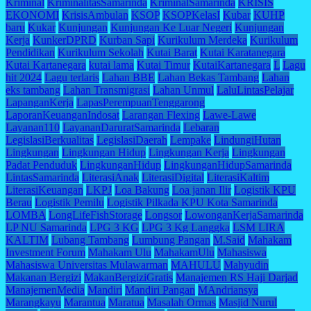
Kriminal
KriminalitasSamarinda
KriminalSamarinda
KRISIS
EKONOMI
KrisisAmbulan
KSOP
KSOPKelasI
Kubar
KUHP
baru
Kukar
Kunjungan
Kunjungan Ke Luar Negeri
Kunjungan
Kerja
KunkerDPRD
Kurban Sapi
Kurikulum Merdeka
Kurikulum
Pendidikan
Kurikulum Sekolah
Kutai Barat
Kutai Karatanegara
Kutai Kartanegara
kutai lama
Kutai Timur
KutaiKartanegara
L
Lagu
hit 2024
Lagu terlaris
Lahan BBE
Lahan Bekas Tambang
Lahan
eks tambang
Lahan Transmigrasi
Lahan Unmul
LaluLintasPelajar
LapanganKerja
LapasPerempuanTenggarong
LaporanKeuanganIndosat
Larangan Flexing
Lawe-Lawe
Layanan110
LayananDaruratSamarinda
Lebaran
LegislasiBerkualitas
LegislasiDaerah
Lempake
LindungiHutan
Lingkungan
Lingkungan Hidup
Lingkungan Kerja
Lingkungan
Padat Penduduk
LingkunganHidup
LingkunganHidupSamarinda
LintasSamarinda
LiterasiAnak
LiterasiDigital
LiterasiKaltim
LiterasiKeuangan
LKPJ
Loa Bakung
Loa janan Ilir
Logistik KPU
Berau
Logistik Pemilu
Logistik Pilkada KPU Kota Samarinda
LOMBA
LongLifeFishStorage
Longsor
LowonganKerjaSamarinda
LP NU Samarinda
LPG 3 KG
LPG 3 Kg Langgka
LSM LIRA
KALTIM
Lubang Tambang
Lumbung Pangan
M.Said
Mahakam
Investment Forum
Mahakam Ulu
MahakamUlu
Mahasiswa
Mahasiswa Universitas Mulawarman
MAHULU
Mahyudin
Makanan Bergizi
MakanBergiziGratis
Manajemen RS Haji Darjad
ManajemenMedia
Mandiri
Mandiri Pangan
MAndriansya
Marangkayu
Marantua
Maratua
Masalah Ormas
Masjid Nurul