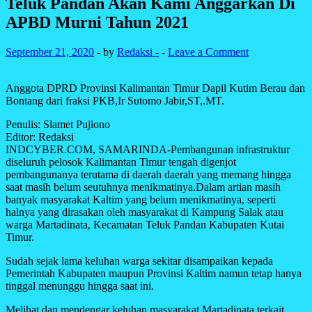
Teluk Pandan Akan Kami Anggarkan Di
APBD Murni Tahun 2021
September 21, 2020
-
by
Redaksi -
-
Leave a Comment
Anggota DPRD Provinsi Kalimantan Timur Dapil Kutim Berau dan
Bontang dari fraksi PKB,Ir Sutomo Jabir,ST,.MT.
Penulis: Slamet Pujiono
Editor: Redaksi
INDCYBER.COM, SAMARINDA-Pembangunan infrastruktur
diseluruh pelosok Kalimantan Timur tengah digenjot
pembangunanya terutama di daerah daerah yang memang hingga
saat masih belum seutuhnya menikmatinya.Dalam artian masih
banyak masyarakat Kaltim yang belum menikmatinya, seperti
halnya yang dirasakan oleh masyarakat di Kampung Salak atau
warga Martadinata, Kecamatan Teluk Pandan Kabupaten Kutai
Timur.
Sudah sejak lama keluhan warga sekitar disampaikan kepada
Pemerintah Kabupaten maupun Provinsi Kaltim namun tetap hanya
tinggal menunggu hingga saat ini.
Melihat dan mendengar keluhan masyarakat Martadinata terkait