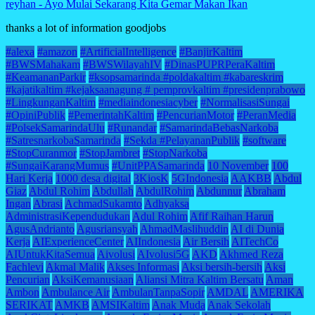
reyhan
-
Ayo Mulai Sekarang Kita Gemar Makan Ikan
thanks a lot of information goodjobs
#alexa
#amazon
#ArtificialIntelligence
#BanjirKaltim
#BWSMahakam
#BWSWilayahIV
#DinasPUPRPeraKaltim
#KeamananParkir
#ksopsamarinda #poldakaltim #kabareskrim
#kajatikaltim #kejaksaanagung # pemprovkaltim #presidenprabowo
#LingkunganKaltim
#mediaindonesiacyber
#NormalisasiSungai
#OpiniPublik
#PemerintahKaltim
#PencurianMotor
#PeranMedia
#PolsekSamarindaUlu
#Runandar
#SamarindaBebasNarkoba
#SatresnarkobaSamarinda
#Sekda #PelayananPublik
#software
#StopCuranmor
#StopJambret
#StopNarkoba
#SungaiKarangMumus
#UnitPPASamarinda
10 November
100
Hari Kerja
1000 desa digital
3KiosK
5GIndonesia
AAKBB
Abdul
Giaz
Abdul Rohim
Abdullah
AbdulRohim
Abdunnur
Abraham
Ingan
Abrasi
AchmadSukamto
Adhyaksa
AdministrasiKependudukan
Adul Rohim
Afif Raihan Harun
AgusAndrianto
Agusriansyah
AhmadMaslihuddin
AI di Dunia
Kerja
AIExperienceCenter
AIIndonesia
Air Bersih
AITechCo
AIUntukKitaSemua
Aivolusi
AIvolusi5G
AKD
Akhmed Reza
Fachlevi
Akmal Malik
Akses Informasi
Aksi bersih-bersih
Aksi
Pencurian
AksiKemanusiaan
Aliansi Mitra Kaltim Bersatu
Aman
Ambon
Ambulance Air
AmbulanTanpaSopir
AMDAL
AMERIKA
SERIKAT
AMKB
AMSIKaltim
Anak Muda
Anak Sekolah