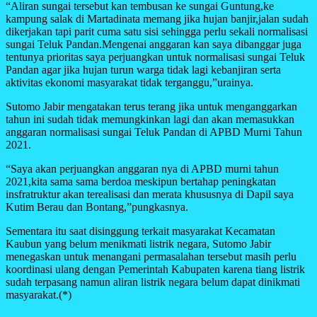
“Aliran sungai tersebut kan tembusan ke sungai Guntung,ke
kampung salak di Martadinata memang jika hujan banjir,jalan sudah
dikerjakan tapi parit cuma satu sisi sehingga perlu sekali normalisasi
sungai Teluk Pandan.Mengenai anggaran kan saya dibanggar juga
tentunya prioritas saya perjuangkan untuk normalisasi sungai Teluk
Pandan agar jika hujan turun warga tidak lagi kebanjiran serta
aktivitas ekonomi masyarakat tidak terganggu,”urainya.
Sutomo Jabir mengatakan terus terang jika untuk menganggarkan
tahun ini sudah tidak memungkinkan lagi dan akan memasukkan
anggaran normalisasi sungai Teluk Pandan di APBD Murni Tahun
2021.
“Saya akan perjuangkan anggaran nya di APBD murni tahun
2021,kita sama sama berdoa meskipun bertahap peningkatan
insfratruktur akan terealisasi dan merata khususnya di Dapil saya
Kutim Berau dan Bontang,”pungkasnya.
Sementara itu saat disinggung terkait masyarakat Kecamatan
Kaubun yang belum menikmati listrik negara, Sutomo Jabir
menegaskan untuk menangani permasalahan tersebut masih perlu
koordinasi ulang dengan Pemerintah Kabupaten karena tiang listrik
sudah terpasang namun aliran listrik negara belum dapat dinikmati
masyarakat.(*)