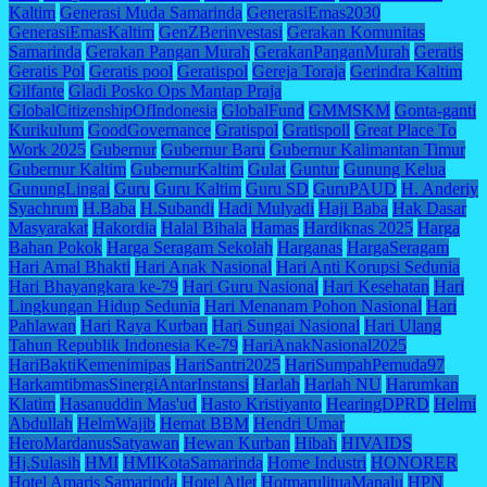
Kaltim
Generasi Muda Samarinda
GenerasiEmas2030
GenerasiEmasKaltim
GenZBerinvestasi
Gerakan Komunitas
Samarinda
Gerakan Pangan Murah
GerakanPanganMurah
Geratis
Geratis Pol
Geratis pool
Geratispol
Gereja Toraja
Gerindra Kaltim
Gilfante
Gladi Posko Ops Mantap Praja
GlobalCitizenshipOfIndonesia
GlobalFund
GMMSKM
Gonta-ganti
Kurikulum
GoodGovernance
Gratispol
Gratispoll
Great Place To
Work 2025
Gubernur
Gubernur Baru
Gubernur Kalimantan Timur
Gubernur Kaltim
GubernurKaltim
Gulat
Guntur
Gunung Kelua
GunungLingai
Guru
Guru Kaltim
Guru SD
GuruPAUD
H. Anderiy
Syachrum
H.Baba
H.Subandi
Hadi Mulyadi
Haji Baba
Hak Dasar
Masyarakat
Hakordia
Halal Bihala
Hamas
Hardiknas 2025
Harga
Bahan Pokok
Harga Seragam Sekolah
Harganas
HargaSeragam
Hari Amal Bhakti
Hari Anak Nasional
Hari Anti Korupsi Sedunia
Hari Bhayangkara ke-79
Hari Guru Nasional
Hari Kesehatan
Hari
Lingkungan Hidup Sedunia
Hari Menanam Pohon Nasional
Hari
Pahlawan
Hari Raya Kurban
Hari Sungai Nasional
Hari Ulang
Tahun Republik Indonesia Ke-79
HariAnakNasional2025
HariBaktiKemenimipas
HariSantri2025
HariSumpahPemuda97
HarkamtibmasSinergiAntarInstansi
Harlah
Harlah NU
Harumkan
Klatim
Hasanuddin Mas'ud
Hasto Kristiyanto
HearingDPRD
Helmi
Abdullah
HelmWajib
Hemat BBM
Hendri Umar
HeroMardanusSatyawan
Hewan Kurban
Hibah
HIVAIDS
Hj.Sulasih
HMI
HMIKotaSamarinda
Home Industri
HONORER
Hotel Amaris Samarinda
Hotel Atlet
HotmarulituaManalu
HPN