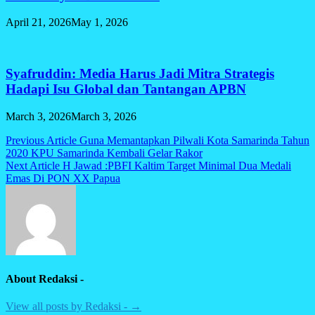
April 21, 2026
May 1, 2026
Syafruddin: Media Harus Jadi Mitra Strategis
Hadapi Isu Global dan Tantangan APBN
March 3, 2026
March 3, 2026
Post
Previous Article
Guna Memantapkan Pilwali Kota Samarinda Tahun
2020 KPU Samarinda Kembali Gelar Rakor
navigation
Next Article
H Jawad :PBFI Kaltim Target Minimal Dua Medali
Emas Di PON XX Papua
About Redaksi -
View all posts by Redaksi - →