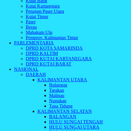
Kutai Barat
Kutai Kartanegara
Penajam Paser Utara
Kutai Timur
Paser
Berau
Mahakam Ulu
Pemprov. Kalimantan Timur
PARLEMENTARIA
DPRD KOTA SAMARINDA
DPRD KALTIM
DPRD KUTAI KARTANEGARA
DPRD KUTAI BARAT
NASIONAL
DAERAH
KALIMANTAN UTARA
Bulungan
Tarakan
Malinau
Nunukan
Tana Tidung
KALIMANTAN SELATAN
BALANGAN
HULU SUNGAI TENGAH
HULU SUNGAI UTARA