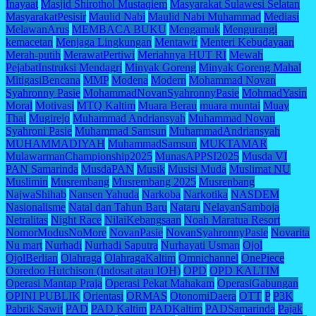
Inayaat
Masjid Shirothol Mustaqiem
Masyarakat Sulawesi Selatan
MasyarakatPesisir
Maulid Nabi
Maulid Nabi Muhammad
Mediasi
MelawanArus
MEMBACA BUKU
Mengamuk
Mengurangi
kemacetan
Menjaga Lingkungan
Mentawir
Menteri Kebudayaan
Merah-putih
MerawatPertiwi
Meriahnya HUT RI
Mewah
PejabatInstruksi Mendagri
Minyak Goreng
Minyak Goreng Mahal
MitigasiBencana
MMP
Modena
Modern
Mohammad Novan
Syahronny Pasie
MohammadNovanSyahronnyPasie
MohmadYasin
Moral
Motivasi
MTQ Kaltim
Muara Berau
muara muntai
Muay
Thai
Mugirejo
Muhammad Andriansyah
Muhammad Novan
Syahroni Pasie
Muhammad Samsun
MuhammadAndriansyah
MUHAMMADIYAH
MuhammadSamsun
MUKTAMAR
MulawarmanChampionship2025
MunasAPPSI2025
Musda VI
PAN Samarinda
MusdaPAN
Musik
Musisi Muda
Muslimat NU
Muslimin
Musrembang
Musrembang 2025
Musrenbang
NajwaShihab
Nansen Yahuda
Narkoba
Narkotika
NASDEM
Nasionalisme
Natal dan Tahun Baru
Nataru
NelayanSamboja
Netralitas
Night Race
NilaiKebangsaan
Noah Maratua Resort
NomorModusNoMore
NovanPasie
NovanSyahronnyPasie
Novarita
Nu mart
Nurhadi
Nurhadi Saputra
Nurhayati Usman
Ojol
OjolBerlian
Olahraga
OlahragaKaltim
Omnichannel
OnePiece
Ooredoo Hutchison (Indosat atau IOH)
OPD
OPD KALTIM
Operasi Mantap Praja
Operasi Pekat Mahakam
OperasiGabungan
OPINI PUBLIK
Orientasi
ORMAS
OtonomiDaera
OTT
P
P3K
Pabrik Sawit
PAD
PAD Kaltim
PADKaltim
PADSamarinda
Pajak