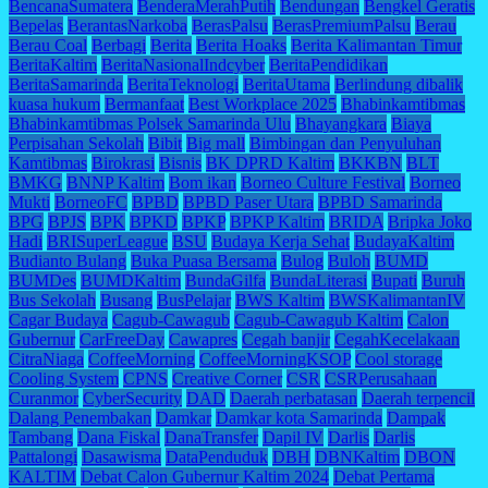
BencanaSumatera
BenderaMerahPutih
Bendungan
Bengkel Geratis
Bepelas
BerantasNarkoba
BerasPalsu
BerasPremiumPalsu
Berau
Berau Coal
Berbagi
Berita
Berita Hoaks
Berita Kalimantan Timur
BeritaKaltim
BeritaNasionalIndcyber
BeritaPendidikan
BeritaSamarinda
BeritaTeknologi
BeritaUtama
Berlindung dibalik
kuasa hukum
Bermanfaat
Best Workplace 2025
Bhabinkamtibmas
Bhabinkamtibmas Polsek Samarinda Ulu
Bhayangkara
Biaya
Perpisahan Sekolah
Bibit
Big mall
Bimbingan dan Penyuluhan
Kamtibmas
Birokrasi
Bisnis
BK DPRD Kaltim
BKKBN
BLT
BMKG
BNNP Kaltim
Bom ikan
Borneo Culture Festival
Borneo
Mukti
BorneoFC
BPBD
BPBD Paser Utara
BPBD Samarinda
BPG
BPJS
BPK
BPKD
BPKP
BPKP Kaltim
BRIDA
Bripka Joko
Hadi
BRISuperLeague
BSU
Budaya Kerja Sehat
BudayaKaltim
Budianto Bulang
Buka Puasa Bersama
Bulog
Buloh
BUMD
BUMDes
BUMDKaltim
BundaGilfa
BundaLiterasi
Bupati
Buruh
Bus Sekolah
Busang
BusPelajar
BWS Kaltim
BWSKalimantanIV
Cagar Budaya
Cagub-Cawagub
Cagub-Cawagub Kaltim
Calon
Gubernur
CarFreeDay
Cawapres
Cegah banjir
CegahKecelakaan
CitraNiaga
CoffeeMorning
CoffeeMorningKSOP
Cool storage
Cooling System
CPNS
Creative Corner
CSR
CSRPerusahaan
Curanmor
CyberSecurity
DAD
Daerah perbatasan
Daerah terpencil
Dalang Penembakan
Damkar
Damkar kota Samarinda
Dampak
Tambang
Dana Fiskal
DanaTransfer
Dapil IV
Darlis
Darlis
Pattalongi
Dasawisma
DataPenduduk
DBH
DBNKaltim
DBON
KALTIM
Debat Calon Gubernur Kaltim 2024
Debat Pertama