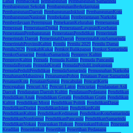
Lahan
Pembacokan
pembangunan
Pembangunan Samarinda
Pembangunan Sekolah
PembangunanBerkelanjutan
PembangunanDaerah
PembangunanInklusif
PembangunanKota
PembangunanNasional
Pembekalan
Pemberantasan Narkoba
Pemberdayaan Perempuan
PemekaranKelurahan
Pemenangan
Pemerasan
PemerataanDigital
PemerataanLayananKesehatan
PemerataanPembangunan
PemerataanPendidikan
Pemerintah
Pemerintah Daerah
PemerintahDaerah
PemerintahKotaSamarinda
PemerintahProvinsiKaltim
Pemilu
Pemilu 2029
Pemilu Damai
Pemilu2029
PemkabKukar
Pemkot Balikpapan
Pemkot Samarinda
PemkotSamarind
PemkotSamarinda
Pemprov Kaltim
PemprovKaltim
Pemuda
Pemuda Kaltim
Pemuda Pancasila
PemudaBersatu
PemudaKreatif
PemudaPeduliLingkungan
PemudaPeduliPendidikan
PemudaSamarinda
Pemusnahan Narkoba
PenahananMahasiswa
PenanamanPohon
Penataan Pasar Samarinda
PenataanKota
PenataanSungai
Pencabulan
PencariKerja
Pencegahan
Pencuri AC
Pencuri Latop
Pencurian
Pendapatan Asli
Daerah
Pendapatan Daerah Kaltim
PendataanPedagang
Pendidikan
Pendidikan Anak
Pendidikan Geratis
Pendidikan Gratis
Pendidikan
Kaltim
Pendidikan Moral
Pendidikan Politik
PendidikanDasar
PendidikanDigital
PendidikanIslam
PendidikanKalti
PendidikanKaltim
PendidikanKedinasan
PendidikanKotaSamarinda
PendidikanNonformal
PendidikanPancasila
PendidikanSamarinda
PendidikanVokasi
Penegakan Hukum
PenegakanHukum
Peneggak
Keadilan
Penembakan
Penertiban
Penertiban Pedagang