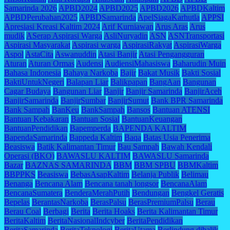
Samarinda 2026
APBD2024
APBD2025
APBD2026
APBDKaltim
APBDPerubahan2025
APBDSamarinda
ApelSiagaKarhutla
APPSI
Apresiasi Kreasi Kaltim 2024
Arif Kurniawan
Arus Aras
Arus
mudik
ASerap Aspirasi Warga
AsliNuryadin
ASN
ASNTransportasi
Aspirasi Masyarakat
Aspirasi warga
AspirasiRakyat
AspirasiWarga
Aspol
AstaCita
Aswanuddin
Atasi Banjir
Atasi Pengangguran
Aturan
Aturan Ormas
Audensi
AudiensiMahasiswa
Baharudin Muin
Bahasa Indonesia
Bahaya Narkoba
Bajir
Bakat Musik
Bakti Sosial
BaktiUntukNegeri
Balapan Liar
Balikpapan
BangAan
Bangunan
Cagar Budaya
Bangunan Liar
Banjir
Banjir Samarinda
BanjirAceh
BanjirSamarinda
BanjirSumbar
BanjirSumut
Bank BPR Samarinda
Bank Sampah
BanKeu
BankSampah
Bansos
Bantuan ATENSI
Bantuan Kebakaran
Bantuan Sosial
BantuanKeuangan
BantuanPendidikan
Bapemperda
BAPENDA KALTIM
BapendaSamarinda
Bappeda Kaltim
Baqa
Batas Usia Penerima
Beasiswa
Batik Kalimantan Timur
Bau Sampah
Bawah Kendali
Operasi (BKO)
BAWASLU KALTIM
BAWASLU Samarinda
Bazar
BAZNAS SAMARINDA
BBM
BBM SPBU
BBMKaltim
BBPPKS
Beasiswa
BebasAsapKaltim
Belanja Publik
Belimau
Benanga
Bencana Alam
Bencana tanah longsor
BencanaAlam
BencanaSumatera
BenderaMerahPutih
Bendungan
Bengkel Geratis
Bepelas
BerantasNarkoba
BerasPalsu
BerasPremiumPalsu
Berau
Berau Coal
Berbagi
Berita
Berita Hoaks
Berita Kalimantan Timur
BeritaKaltim
BeritaNasionalIndcyber
BeritaPendidikan
BeritaSamarinda
BeritaTeknologi
BeritaUtama
Berlindung dibalik