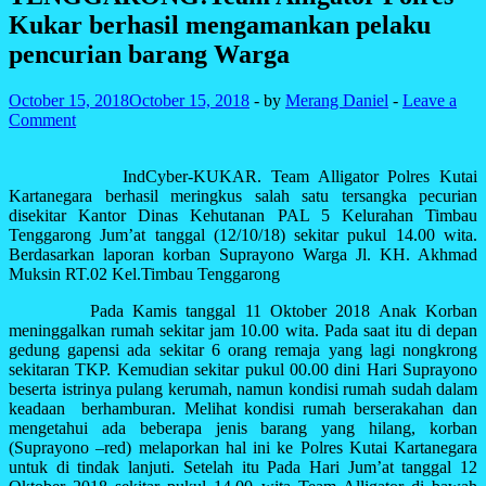
Kukar berhasil mengamankan pelaku
pencurian barang Warga
October 15, 2018
October 15, 2018
-
by
Merang Daniel
-
Leave a
Comment
IndCyber-KUKAR. Team Alligator Polres Kutai
Kartanegara berhasil meringkus salah satu tersangka pecurian
disekitar Kantor Dinas Kehutanan PAL 5 Kelurahan Timbau
Tenggarong Jum’at tanggal (12/10/18) sekitar pukul 14.00 wita.
Berdasarkan laporan korban Suprayono Warga Jl. KH. Akhmad
Muksin RT.02 Kel.Timbau Tenggarong
Pada Kamis tanggal 11 Oktober 2018 Anak Korban
meninggalkan rumah sekitar jam 10.00 wita. Pada saat itu di depan
gedung gapensi ada sekitar 6 orang remaja yang lagi nongkrong
sekitaran TKP. Kemudian sekitar pukul 00.00 dini Hari Suprayono
beserta istrinya pulang kerumah, namun kondisi rumah sudah dalam
keadaan berhamburan. Melihat kondisi rumah berserakahan dan
mengetahui ada beberapa jenis barang yang hilang, korban
(Suprayono –red) melaporkan hal ini ke Polres Kutai Kartanegara
untuk di tindak lanjuti. Setelah itu Pada Hari Jum’at tanggal 12