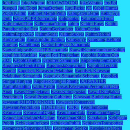
JohaFajal
Joko Wiratno
JOKOWIDODO
JokoWiratno
Jos Pol
Josspoll
Judi Togel
JumatBerbagi
Juru Parkir
K3
Kabid Humas
Polda Kaltim
Kabinet Merah Putih
Kabupaten Berau
Kabur Aja
Dulu
Kadis PUPR Samarinda
Kalimantan
Kalimantan Timur
KalimantanTimu
KalimantanTimur
kaltim
Kaltim Emas
Kaltim
Paradise of the East
KaltimBerkarakter
KaltimCerdas
KaltimExpo2025
KaltimSehat
KaltimSukses
KaltimTerkini
Kamaruddin
Kamaruddin Ibrahim
Kampanye
Kampung Ketupat
Kampus
Kamtibmas
Kantor Imigrasi Samarinda
KantorImigrasiKelasITPISamarinda
KanwilKemenkumhamKaltim
kapal feri Muchlisa
Kapal Feri Tenggelam
Kapolda Kaltim Cup
2025
KapoldaKaltim
Kapolres Samarinda
Kapolresta Samarinda
KapolrestaHendriUmar
KapolrestaSamarinda
KapolresTeraktif
Kapolri
Kapolsek Kawasan Pelabuhan
Kapolsek Kawasan
Pelabuhan Samarinda
Kapolsek Samarinda Seberang
Kapolsek
Sungai Kunjang
Kapolsek Sungai Pinang
KARAKTER
KarhutlaKaltim
Kartu Kredit
Kasus Kekerasan Perempuan Dan
Anak
Kasus Penggelapan
KasusKeimigrasian
Kawal Kebijakan
Pemerintah
Kawal Program Gubernur
Kawasan Budidaya Hutan
kawasan KHDTK UNMUL
Kawasan Konservasi
KawasanPendidikan
KDKLB-KT
KDRT
KeadilanSosial
Keamanan
KeamananDigital
KeamananKota
KeamananPangan
KeamananPerairanMahakam
KeamananSiber
Kebakaran
Kebijakan
Publik
KebijakanImigrasi
KebijakanPublik
KebijakanTransportasi
Kecamatan Samarinda Ulu
Kecamatan Sepaku
Kecelakaan Kerja