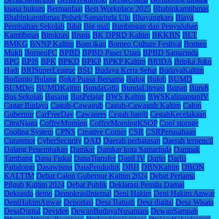
kuasa hukum
Bermanfaat
Best Workplace 2025
Bhabinkamtibmas
Bhabinkamtibmas Polsek Samarinda Ulu
Bhayangkara
Biaya
Perpisahan Sekolah
Bibit
Big mall
Bimbingan dan Penyuluhan
Kamtibmas
Birokrasi
Bisnis
BK DPRD Kaltim
BKKBN
BLT
BMKG
BNNP Kaltim
Bom ikan
Borneo Culture Festival
Borneo
Mukti
BorneoFC
BPBD
BPBD Paser Utara
BPBD Samarinda
BPG
BPJS
BPK
BPKD
BPKP
BPKP Kaltim
BRIDA
Bripka Joko
Hadi
BRISuperLeague
BSU
Budaya Kerja Sehat
BudayaKaltim
Budianto Bulang
Buka Puasa Bersama
Bulog
Buloh
BUMD
BUMDes
BUMDKaltim
BundaGilfa
BundaLiterasi
Bupati
Buruh
Bus Sekolah
Busang
BusPelajar
BWS Kaltim
BWSKalimantanIV
Cagar Budaya
Cagub-Cawagub
Cagub-Cawagub Kaltim
Calon
Gubernur
CarFreeDay
Cawapres
Cegah banjir
CegahKecelakaan
CitraNiaga
CoffeeMorning
CoffeeMorningKSOP
Cool storage
Cooling System
CPNS
Creative Corner
CSR
CSRPerusahaan
Curanmor
CyberSecurity
DAD
Daerah perbatasan
Daerah terpencil
Dalang Penembakan
Damkar
Damkar kota Samarinda
Dampak
Tambang
Dana Fiskal
DanaTransfer
Dapil IV
Darlis
Darlis
Pattalongi
Dasawisma
DataPenduduk
DBH
DBNKaltim
DBON
KALTIM
Debat Calon Gubernur Kaltim 2024
Debat Pertama
Pilgub Kaltim 2024
Debat Publik
Deklarasi Pemilu Damai
Dekrasda
demo
DemokrasiInternal
Deni Hakim
Deni Hakim Anwar
DeniHakimAnwar
Deportasi
Desa Batuah
Desa digital
Desa Wisata
DesaDigital
Deviden
DewanBudayaNusantara
DewanSampah