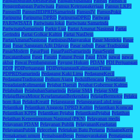
PanganMurahOperasiPasar
PanganNusantara
Pansus
Pansus II
Pengembangan Pariwisata
Pansus Ketenagakerjaan
Pansus LKPJ
PansusIII
PansusIIIDPRDSamarinda
PansusIV
PansusPokir
Paripurna
Paripurna DPRD
ParipurnaDPRD
Pariwara
PARIWISATA
Pariwisata lokal
Pariwisata Samarinda
PariwisataSamarinda
Parkir Liar
Partai Amanat Nasional
Partai
Gerindra
Partai Golkar Kaltim
Partai NasDem
PartaiAmanatNasional
PartisipasiMasyarakat
Pasar Merdeka
Pasar
Pagi
Pasar Sanggam Adji Dilayas
Pasar subuh
Pasar Tradisional
PasarModern
PasarPagi
PasarPagiSamarinda
PasarSegiri
Pascatambang
Paser
Pasutri
Patung Pesut
Paud
PAW
pawai
pawai
akbar
Pawai Pembangunan
Payung Hukum
PDAM
PDI Perjuangan
PDIP
PDIPerjuangan
PDIPerjuanganKalimantanTimur
PDPRDSamarinda
Pedagang Kaki Lima
PedagangKecil
PedagangTradisional
Pedium Ajang
PeduliBencana
Pegadaian
PegadaianKalimantan
Pejabat Daerah
Pejabat Gubernur Kaltim
Pelabuhan
PelabuhanSamarinda
Pelajar SMA
Pelajar SMP
PelajarBawaMotor KeselamatanBerkendara
PelajarBermotor
Pelaku
bom ikan
PelakuKreatif
Pelanggaran
PelanggaranLaluLintas
Pelantikan
Pelantikan Anggota DPRD Kaltim
Pelantikan Komcad
Pelantikan KPPS
Pelantikan Pejabat
PelantikanPejabat
Pelatihan
Pelatihan Kepemimpinan Nasional (PKN)
Pelayanan medis
Pelayanan PDAM
Pelayanan Publik
PelayananKesehatan
PelayananPublik
Pelecehan
Peletakan Batu Pertama
PeluangKerja
Pemakaman umum
PemalsuanBeras
Pemasyarakatan
Pematangan