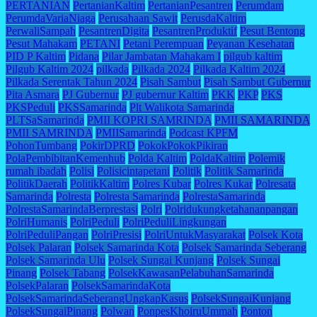
PERTANIAN
PertanianKaltim
PertanianPesantren
Perumdam
PerumdaVariaNiaga
Perusahaan Sawit
PerusdaKaltim
PerwaliSampah
PesantrenDigita
PesantrenProduktif
Pesut Bentong
Pesut Mahakam
PETANI
Petani Perempuan
Peyanan Kesehatan
PID P Kaltim
Pidana
Pilar Jambatan Mahakam I
pilgub kaltim
Pilgub Kaltim 2024
pilkada
Pilkada 2024
Pilkada Kaltim 2024
Pilkada Serentak Tahun 2024
Pisah Sambut
Pisah Sambut Gubernur
Pita Asmara
PJ Gubernur
PJ gubernur Kaltim
PKK
PKP
PKS
PKSPeduli
PKSSamarinda
Plt Walikota Samarinda
PLTSaSamarinda
PMII KOPRI SAMRINDA
PMII SAMARINDA
PMII SAMRINDA
PMIISamarinda
Podcast KPFM
PohonTumbang
PokirDPRD
PokokPokokPikiran
PolaPembibitanKemenhub
Polda Kaltim
PoldaKaltim
Polemik
rumah ibadah
Polisi
Polisicintapetani
Politik
Politik Samarinda
PolitikDaerah
PolitikKaltim
Polres Kubar
Polres Kukar
Polresata
Samarinda
Polresta
Polresta Samarinda
PolrestaSamarinda
PolrestaSamarindaBerprestasi
Polri
Polridukungketahananpangan
PolriHumanis
PolriPeduli
PolriPeduliLingkungan
PolriPeduliPangan
PolriPresisi
PolriUntukMasyarakat
Polsek Kota
Polsek Palaran
Polsek Samarinda Kota
Polsek Samarinda Seberang
Polsek Samarinda Ulu
Polsek Sungai Kunjang
Polsek Sungai
Pinang
Polsek Tabang
PolsekKawasanPelabuhanSamarinda
PolsekPalaran
PolsekSamarindaKota
PolsekSamarindaSeberangUngkapKasus
PolsekSungaiKunjang
PolsekSungaiPinang
Polwan
PonpesKhoiruUmmah
Ponton