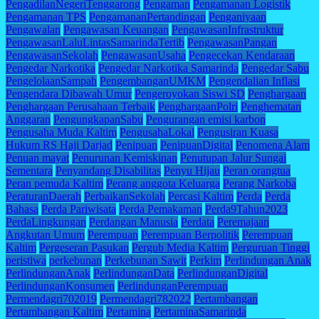
PengadilanNegeriTenggarong
Pengaman
Pengamanan Logistik
Pengamanan TPS
PengamananPertandingan
Penganiyaan
Pengawalan
Pengawasan Keuangan
PengawasanInfrastruktur
PengawasanLaluLintasSamarindaTertib
PengawasanPangan
PengawasanSekolah
PengawasanUsaha
Pengecekan Kendaraan
Pengedar Narkotika
Pengedar Narkotika Samarinda
Pengedar Sabu
PengelolaanSampah
PengembanganUMKM
Pengendalian Inflasi
Pengendara Dibawah Umur
Pengeroyokan Siswi SD
Penghargaan
Penghargaan Perusahaan Terbaik
PenghargaanPolri
Penghematan
Anggaran
PengungkapanSabu
Pengurangan emisi karbon
Pengusaha Muda Kaltim
PengusahaLokal
Pengusiran Kuasa
Hukum RS Haji Darjad
Penipuan
PenipuanDigital
Penomena Alam
Penuan mayat
Penurunan Kemiskinan
Penutupan Jalur Sungai
Sementara
Penyandang Disabilitas
Penyu Hijau
Peran orangtua
Peran pemuda Kaltim
Perang anggota Keluarga
Perang Narkoba
PeraturanDaerah
PerbaikanSekolah
Percasi Kaltim
Perda
Perda
Bahasa
Perda Pariwisata
Perda Pemakaman
Perda9Tahun2023
PerdaLingkungan
Perdangan Manusia
Perdata
Peremajaan
Angkutan Umum
Perempuan
Perempuan Berpolitik
Perempuan
Kaltim
Pergeseran Pasukan
Pergub Media Kaltim
Perguruan Tinggi
peristiwa
perkebunan
Perkebunan Sawit
Perkim
Perlindungan Anak
PerlindunganAnak
PerlindunganData
PerlindunganDigital
PerlindunganKonsumen
PerlindunganPerempuan
Permendagri702019
Permendagri782022
Pertambangan
Pertambangan Kaltim
Pertamina
PertaminaSamarinda