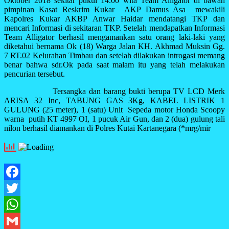
Oktober 2018 sekitar pukul 14.00 wita Team Alligator di bawah
pimpinan Kasat Reskrim Kukar AKP Damus Asa mewakili
Kapolres Kukar AKBP Anwar Haidar mendatangi TKP dan
mencari Informasi di sekitaran TKP. Setelah mendapatkan Informasi
Team Alligator berhasil mengamankan satu orang laki-laki yang
diketahui bernama Ok (18) Warga Jalan KH. Akhmad Muksin Gg.
7 RT.02 Kelurahan Timbau dan setelah dilakukan introgasi memang
benar bahwa sdr.Ok pada saat malam itu yang telah melakukan
pencurian tersebut.
Tersangka dan barang bukti berupa TV LCD Merk
ARISA 32 Inc, TABUNG GAS 3Kg, KABEL LISTRIK 1
GULUNG (25 meter), 1 (satu) Unit Sepeda motor Honda Scoopy
warna putih KT 4997 OI, 1 pucuk Air Gun, dan 2 (dua) gulung tali
nilon berhasil diamankan di Polres Kutai Kartanegara (*mrg/mir
Facebook
Twitter
WhatsApp