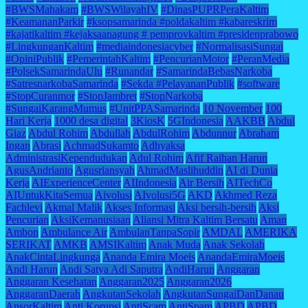
#BWSMahakam
#BWSWilayahIV
#DinasPUPRPeraKaltim
#KeamananParkir
#ksopsamarinda #poldakaltim #kabareskrim
#kajatikaltim #kejaksaanagung # pemprovkaltim #presidenprabowo
#LingkunganKaltim
#mediaindonesiacyber
#NormalisasiSungai
#OpiniPublik
#PemerintahKaltim
#PencurianMotor
#PeranMedia
#PolsekSamarindaUlu
#Runandar
#SamarindaBebasNarkoba
#SatresnarkobaSamarinda
#Sekda #PelayananPublik
#software
#StopCuranmor
#StopJambret
#StopNarkoba
#SungaiKarangMumus
#UnitPPASamarinda
10 November
100
Hari Kerja
1000 desa digital
3KiosK
5GIndonesia
AAKBB
Abdul
Giaz
Abdul Rohim
Abdullah
AbdulRohim
Abdunnur
Abraham
Ingan
Abrasi
AchmadSukamto
Adhyaksa
AdministrasiKependudukan
Adul Rohim
Afif Raihan Harun
AgusAndrianto
Agusriansyah
AhmadMaslihuddin
AI di Dunia
Kerja
AIExperienceCenter
AIIndonesia
Air Bersih
AITechCo
AIUntukKitaSemua
Aivolusi
AIvolusi5G
AKD
Akhmed Reza
Fachlevi
Akmal Malik
Akses Informasi
Aksi bersih-bersih
Aksi
Pencurian
AksiKemanusiaan
Aliansi Mitra Kaltim Bersatu
Aman
Ambon
Ambulance Air
AmbulanTanpaSopir
AMDAL
AMERIKA
SERIKAT
AMKB
AMSIKaltim
Anak Muda
Anak Sekolah
AnakCintaLingkunga
Ananda Emira Moeis
AnandaEmiraMoeis
Andi Harun
Andi Satya Adi Saputra
AndiHarun
Anggaran
Anggaran Kesehatan
Anggaran2025
Anggaran2026
AnggaranDaerah
AngkutanSekolah
AngkutanSungaiDanDanau
AnsorKaltim
Anti Korupsi
AntiScam
AntiSpam
APBD
APBD