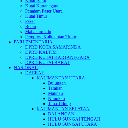
Kutai Barat
Kutai Kartanegara
Penajam Paser Utara
Kutai Timur
Paser
Berau
Mahakam Ulu
Pemprov. Kalimantan Timur
PARLEMENTARIA
DPRD KOTA SAMARINDA
DPRD KALTIM
DPRD KUTAI KARTANEGARA
DPRD KUTAI BARAT
NASIONAL
DAERAH
KALIMANTAN UTARA
Bulungan
Tarakan
Malinau
Nunukan
Tana Tidung
KALIMANTAN SELATAN
BALANGAN
HULU SUNGAI TENGAH
HULU SUNGAI UTARA