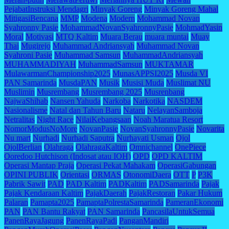
PejabatInstruksi Mendagri
Minyak Goreng
Minyak Goreng Mahal
MitigasiBencana
MMP
Modena
Modern
Mohammad Novan
Syahronny Pasie
MohammadNovanSyahronnyPasie
MohmadYasin
Moral
Motivasi
MTQ Kaltim
Muara Berau
muara muntai
Muay
Thai
Mugirejo
Muhammad Andriansyah
Muhammad Novan
Syahroni Pasie
Muhammad Samsun
MuhammadAndriansyah
MUHAMMADIYAH
MuhammadSamsun
MUKTAMAR
MulawarmanChampionship2025
MunasAPPSI2025
Musda VI
PAN Samarinda
MusdaPAN
Musik
Musisi Muda
Muslimat NU
Muslimin
Musrembang
Musrembang 2025
Musrenbang
NajwaShihab
Nansen Yahuda
Narkoba
Narkotika
NASDEM
Nasionalisme
Natal dan Tahun Baru
Nataru
NelayanSamboja
Netralitas
Night Race
NilaiKebangsaan
Noah Maratua Resort
NomorModusNoMore
NovanPasie
NovanSyahronnyPasie
Novarita
Nu mart
Nurhadi
Nurhadi Saputra
Nurhayati Usman
Ojol
OjolBerlian
Olahraga
OlahragaKaltim
Omnichannel
OnePiece
Ooredoo Hutchison (Indosat atau IOH)
OPD
OPD KALTIM
Operasi Mantap Praja
Operasi Pekat Mahakam
OperasiGabungan
OPINI PUBLIK
Orientasi
ORMAS
OtonomiDaera
OTT
P
P3K
Pabrik Sawit
PAD
PAD Kaltim
PADKaltim
PADSamarinda
Pajak
Pajak Kendaraan Kaltim
PajakDaerah
PajakRestoran
Pakar Hukum
Palaran
Pamapta2025
PamaptaPolrestaSamarinda
PameranEkonomi
PAN
PAN Bantu Rakyat
PAN Samarinda
PancasilaUntukSemua
PanenRayaJagung
PanenRayaPadi
PanganMandiri