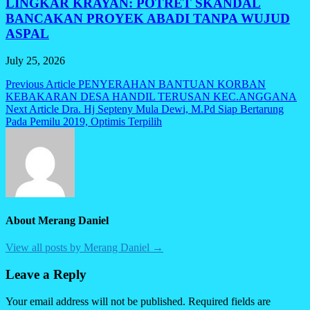
LINGKAR KRAYAN: POTRET SKANDAL
BANCAKAN PROYEK ABADI TANPA WUJUD
ASPAL
July 25, 2026
Post
Previous Article
PENYERAHAN BANTUAN KORBAN
KEBAKARAN DESA HANDIL TERUSAN KEC.ANGGANA
navigation
Next Article
Dra. Hj Septeny Mula Dewi, M.Pd Siap Bertarung
Pada Pemilu 2019, Optimis Terpilih
About Merang Daniel
View all posts by Merang Daniel →
Leave a Reply
Your email address will not be published.
Required fields are