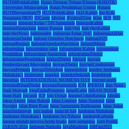
HUT68PoldaKaltim
Hutan Dengan Tujuan Khusus (KHDTK)
Universitas Mulawarman
Hutan Pendidikan Unmul
Hutang
HUTBhayangkara79
HUTPoldaKaltim
IAD Kaltim
Ibu Kota
Nusantara (IKN)
IDCamp
Idiologi
iFestivalTring
Iklan
IKN
IM3
Imigrasi
Imigrasi Kelas | TPI Samarinda
ImigrasiKaltim
ImigrasiSamarinda
Impor Pangan
Indcyber
IndcyberKaltim
IndcyberNews
Independen
Indonesia Emas 2045
IndonesiaAIDay
IndonesiaDigital
Indosat Ooredoo Hutchison
Indosat2025
IndosatBusines
IndosatOoredooHutchison
IndustriMigas
infrastruktur
Infrastruktur jalan
Infrastruktur Kaltim
Infrastruktur
Pendidikan
Infrastruktur Samarinda
infrastrukturDigital
InfrastrukturPendidikan
InklusiDigital
Inklusif
Inovasi
Pemberdayaan Masyarakat
InovasiDigital
InovasiLingkungan
InovasiPemuda
InovasiTeknologi
Inprastruktur
Insiden Jambatan
Mahakam I
Insinerator
inspeksi
InspeksiSekolah
Inspektorat
Integritas
INTERNATIONAL WOMENS DAY
Internet gratis
InvestasiEmasDigital
InvestasiSamarinda
IOH
IPERDA
Iran Noor -
Hadi Mulyadi
IrjenEndarPriantoro
IsmailLatisi
ISRAN NOOR
Isran-Hadi
Iswandi
IUP
Izin Ormas
JagungUntukBangsa
Jahidin
Jaksa Agung
Jalan Batuah
Jalan Longsor
Jalan Nasional
Jalan
Provinsi
Jalan Ring Road
Jalan Samarinda Balikpapan
Jalan Sehat
JalanSuriansyah
Jam malam
Jama'ah haji
Jambatan Mahakam
Jambatan Mahakam I
Jambatan Sei Nibung
JamboreKarhutla
Jangan mudah percaya berita hoaks
Janji pertamina
Janji Politik
JARAN 2024
Jaringan Narkoba
JayaMualimin
JobFair2025