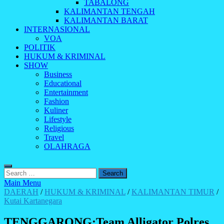
TABALONG
KALIMANTAN TENGAH
KALIMANTAN BARAT
INTERNASIONAL
VOA
POLITIK
HUKUM & KRIMINAL
SHOW
Business
Educational
Entertainment
Fashion
Kuliner
Lifestyle
Religious
Travel
OLAHRAGA
Search
for:
Main Menu
DAERAH
/
HUKUM & KRIMINAL
/
KALIMANTAN TIMUR
/
Kutai Kartanegara
TENGGARONG:Team Alligator Polres