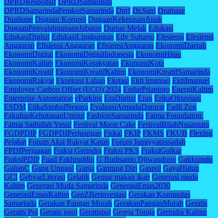
DPRDResponsif
DPRDSamarinda
DPRDSamarindaPemkotSamarinda
Dprf
Dr.Sani
Drainase
Dualisme
Dugaan Korupsi
DugaanKekerasanAnak
DugaanPenyalahgunaanJabatan
Durian Melak
Edukasi
EdukasiDigital
EdukasiLingkungan
Edy Suharto
Efesiensi
Efesiensi
Anggaran
Efisiensi Anggaran
EfisiensiAnggaran
EkonomiDaerah
EkonomiDigital
EkonomiDigitalIndonesia
EkonomiHijau
EkonomiKaltim
EkonomiKerakyatan
EkonomiKota
EkonomiKreatif
EkonomiKreatifKaltim
EkonomiKreatifSamarinda
EkonomiRakyat
Eksekusi Lahan
Ekstasi
Ekti Imanuel
EktiImanuel
Employee Carbon Offset (ECO) 2024
EndarPriantoro
EnergiKaltim
Enterprise Automation
eParking
EraDigital
Erau
ErikaOktaviani
ESDM
EtikaSimbolNegara
EvaluasiArmadaDarurat
Fadli Zon
FakultasKehutananUnmul
FashionSamarinda
Fatma Foundation.
Fatma Saifullah Yusuf
Festival Moon Cake
FestivalBilahNusantara
FGDPDIP
FGDPDIPerjuangan
Fiskal
FKIP
FKMS
FKUB
Flexing
Pejabat
Forum Aksi Rakyat Katim
Forum Jamiyyatussadah
FPDIPerjuagan
Fraksi Gerindra
Fraksi PKS
FraksiGolkar
FraksiPDIP
Fuad Fakhruddin
G Budisatrio Djiwandono
Gakkumdu
GalianC
Gang Unggul
Ganja
Gantung Diri
Gaspol
GayaHidup
GCI
GebyarLiterasi
Gelatik
Gemar makan ikan
Generasi muda
Kaltim
Generasi Muda Samarinda
GenerasiEmas2030
GenerasiEmasKaltim
GenZBerinvestasi
Gerakan Komunitas
Samarinda
Gerakan Pangan Murah
GerakanPanganMurah
Geratis
Geratis Pol
Geratis pool
Geratispol
Gereja Toraja
Gerindra Kaltim