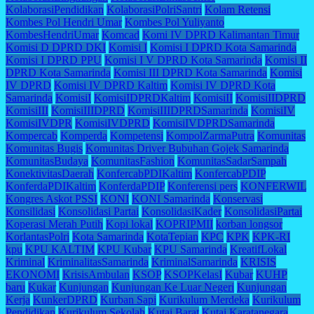
KolaborasiPendidikan
KolaborasiPolriSantri
Kolam Retensi
Kombes Pol Hendri Umar
Kombes Pol Yuliyanto
KombesHendriUmar
Komcad
Komi IV DPRD Kalimantan Timur
Komisi D DPRD DKI
Komisi I
Komisi I DPRD Kota Samarinda
Komisi I DPRD PPU
Komisi I V DPRD Kota Samarinda
Komisi II
DPRD Kota Samarinda
Komisi III DPRD Kota Samarinda
Komisi
IV DPRD
Komisi IV DPRD Kaltim
Komisi IV DPRD Kota
Samarinda
KomisiI
KomisiIDPRDKaltim
KomisiII
KomisiIIDPRD
KomisiIII
KomisiIIIDPRD
KomisiIIIDPRDSamarinda
KomisiIV
KomisiIVDPR
KomisiIVDPRD
KomisiIVDPRDSamarinda
Kompercab
Komperda
Kompetensi
KompolZarmaPutra
Komunitas
Komunitas Bugis
Komunitas Driver Bubuhan Gojek Samarinda
KomunitasBudaya
KomunitasFashion
KomunitasSadarSampah
KonektivitasDaerah
KonfercabPDIKaltim
KonfercabPDIP
KonferdaPDIKaltim
KonferdaPDIP
Konferensi pers
KONFERWIL
Kongres Askot PSSI
KONI
KONI Samarinda
Konservasi
Konsilidasi
Konsolidasi Partai
KonsolidasiKader
KonsolidasiPartai
Koperasi Merah Putih
Kopi lokal
KOPRIPMII
korban longsor
KorlantasPolri
Kota Samarinda
KotaTepian
KPC
KPK
KPK-RI
kpu
KPU KALTIM
KPU Kubar
KPU Samarinda
KreatifLokal
Kriminal
KriminalitasSamarinda
KriminalSamarinda
KRISIS
EKONOMI
KrisisAmbulan
KSOP
KSOPKelasI
Kubar
KUHP
baru
Kukar
Kunjungan
Kunjungan Ke Luar Negeri
Kunjungan
Kerja
KunkerDPRD
Kurban Sapi
Kurikulum Merdeka
Kurikulum
Pendidikan
Kurikulum Sekolah
Kutai Barat
Kutai Karatanegara