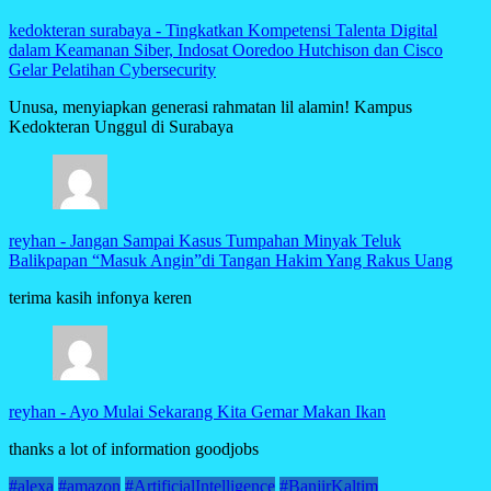
kedokteran surabaya
-
Tingkatkan Kompetensi Talenta Digital
dalam Keamanan Siber, Indosat Ooredoo Hutchison dan Cisco
Gelar Pelatihan Cybersecurity
Unusa, menyiapkan generasi rahmatan lil alamin! Kampus
Kedokteran Unggul di Surabaya
reyhan
-
Jangan Sampai Kasus Tumpahan Minyak Teluk
Balikpapan “Masuk Angin”di Tangan Hakim Yang Rakus Uang
terima kasih infonya keren
reyhan
-
Ayo Mulai Sekarang Kita Gemar Makan Ikan
thanks a lot of information goodjobs
#alexa
#amazon
#ArtificialIntelligence
#BanjirKaltim