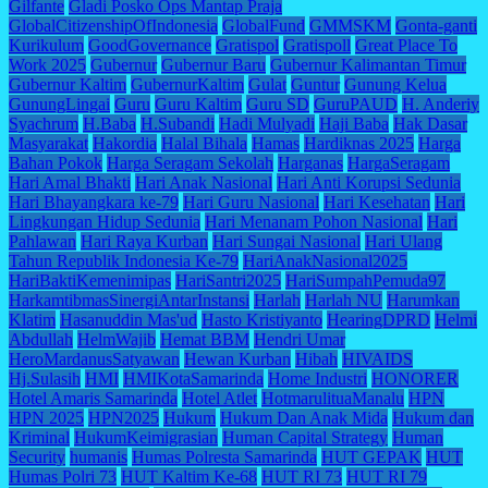
Gilfante
Gladi Posko Ops Mantap Praja
GlobalCitizenshipOfIndonesia
GlobalFund
GMMSKM
Gonta-ganti
Kurikulum
GoodGovernance
Gratispol
Gratispoll
Great Place To
Work 2025
Gubernur
Gubernur Baru
Gubernur Kalimantan Timur
Gubernur Kaltim
GubernurKaltim
Gulat
Guntur
Gunung Kelua
GunungLingai
Guru
Guru Kaltim
Guru SD
GuruPAUD
H. Anderiy
Syachrum
H.Baba
H.Subandi
Hadi Mulyadi
Haji Baba
Hak Dasar
Masyarakat
Hakordia
Halal Bihala
Hamas
Hardiknas 2025
Harga
Bahan Pokok
Harga Seragam Sekolah
Harganas
HargaSeragam
Hari Amal Bhakti
Hari Anak Nasional
Hari Anti Korupsi Sedunia
Hari Bhayangkara ke-79
Hari Guru Nasional
Hari Kesehatan
Hari
Lingkungan Hidup Sedunia
Hari Menanam Pohon Nasional
Hari
Pahlawan
Hari Raya Kurban
Hari Sungai Nasional
Hari Ulang
Tahun Republik Indonesia Ke-79
HariAnakNasional2025
HariBaktiKemenimipas
HariSantri2025
HariSumpahPemuda97
HarkamtibmasSinergiAntarInstansi
Harlah
Harlah NU
Harumkan
Klatim
Hasanuddin Mas'ud
Hasto Kristiyanto
HearingDPRD
Helmi
Abdullah
HelmWajib
Hemat BBM
Hendri Umar
HeroMardanusSatyawan
Hewan Kurban
Hibah
HIVAIDS
Hj.Sulasih
HMI
HMIKotaSamarinda
Home Industri
HONORER
Hotel Amaris Samarinda
Hotel Atlet
HotmarulituaManalu
HPN
HPN 2025
HPN2025
Hukum
Hukum Dan Anak Mida
Hukum dan
Kriminal
HukumKeimigrasian
Human Capital Strategy
Human
Security
humanis
Humas Polresta Samarinda
HUT GEPAK
HUT
Humas Polri 73
HUT Kaltim Ke-68
HUT RI 73
HUT RI 79