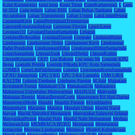
Kutai Kartanegara
kutai lama
Kutai Timur
KutaiKartanegara
L
Lagu
hit 2024
Lagu terlaris
Lahan BBE
Lahan Bekas Tambang
Lahan
eks tambang
Lahan Transmigrasi
Lahan Unmul
LaluLintasPelajar
LapanganKerja
LapasPerempuanTenggarong
LaporanKeuanganIndosat
Larangan Flexing
Lawe-Lawe
Layanan110
LayananDaruratSamarinda
Lebaran
LegislasiBerkualitas
LegislasiDaerah
Lempake
LindungiHutan
Lingkungan
Lingkungan Hidup
Lingkungan Kerja
Lingkungan
Padat Penduduk
LingkunganHidup
LingkunganHidupSamarinda
LintasSamarinda
LiterasiAnak
LiterasiDigital
LiterasiKaltim
LiterasiKeuangan
LKPJ
Loa Bakung
Loa janan Ilir
Logistik KPU
Berau
Logistik Pemilu
Logistik Pilkada KPU Kota Samarinda
LOMBA
LongLifeFishStorage
Longsor
LowonganKerjaSamarinda
LP NU Samarinda
LPG 3 KG
LPG 3 Kg Langgka
LSM LIRA
KALTIM
Lubang Tambang
Lumbung Pangan
M.Said
Mahakam
Investment Forum
Mahakam Ulu
MahakamUlu
Mahasiswa
Mahasiswa Universitas Mulawarman
MAHULU
Mahyudin
Makanan Bergizi
MakanBergiziGratis
Manajemen RS Haji Darjad
ManajemenMedia
Mandiri
Mandiri Pangan
MAndriansya
Marangkayu
Marantua
Maratua
Masalah Ormas
Masjid Nurul
Inayaat
Masjid Shirothol Mustaqiem
Masyarakat Sulawesi Selatan
MasyarakatPesisir
Maulid Nabi
Maulid Nabi Muhammad
Mediasi
MelawanArus
MEMBACA BUKU
Mengamuk
Mengurangi
kemacetan
Menjaga Lingkungan
Mentawir
Menteri Kebudayaan
Merah-putih
MerawatPertiwi
Meriahnya HUT RI
Mewah