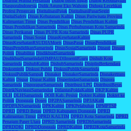
Dharma Wanita Persatuan
Dialog bisnis migas
Dialog Kebudayaan
DiasporaIndonesia
Didik Agung Eko Wahono
Diduga Lecehkan
Profesi Pengecara
DigitalisasiPajak
DigitalisasiPasarSegiri
DigitalSafety
Dinas Kehutanan Kaltim
Dinas Pariwisata Provinsi
Kalimantan Timur
Dinas Pendidikan
Dinas Pendidikan Kaltim
Dinas Pendidikan Samarinda
Dinas Perhubungan Kota Samarinda
Dinas Perikanan
Dinas PUPR Kota Samarinda
Dinas PUPR
Samarinda
Dinas Sosial
DinasKesehatanKaltim
DinasKesehatanRSUDIAMoeis
DinasPasar
DinasPendidikan
DinasPendidikanSamarinda
DinasSosialSamarinda
Dinasti
Dinasti
Politik
Disabilitas
DisdikbudSamarinda
DisdikbudSamarindaHIMPAUDIInsentifGuru
Dishub Kota
Samarinda
DishubKaltim
DishubSamarinda
DisiplinBerkendara
Diskominfo
Diskusi Public
DiskusiPublikSamarinda
DiskusiPublikSampah
Disnaker
DisnakerSamarinda
Disnakertrans
Kaltim
Dispar
Dispar Kaltim
DisperindagSamarinda
Dispora
Samarinda
DisporaparSamarinda
Distribusi LPG
DistribusiBeras
DistrikNavigasiSamarindap
DitlantasPoldaKaltim
DKP Kaltim
DLH
DLHSamarinda
DOB Kab. Pesisir
Dokter Kaltim
Doktet ke
Politik
Donggala
Dosen
DP2PASamarinda
DP3AKalti
DPDPANSamarinda
DPKKaltim
DPKPelabuhan
DPMPTSP
DPRD
DPRD Berau
DPRD Kabupaten Donggala
DPRD
Kalimantan Timur
DPRD KALTIM
DPRD Kota Samarinda
DPRD
Penajam Paser Utara
DPRD Samarinda
DPRDbSamarinda
DPRDDKI
DPRDDonggala
DPRDKaltim
DPRDKotaSamarinda