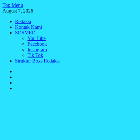
Skip
Top Menu
to
August 7, 2026
content
Redaksi
Kontak Kami
SOSMED
YouTube
Facebook
Instagram
Tik Tok
Struktur Boxs Redaksi
Redaksi
Kontak
Kami
SOSMED
Struktur
Boxs
Redaksi