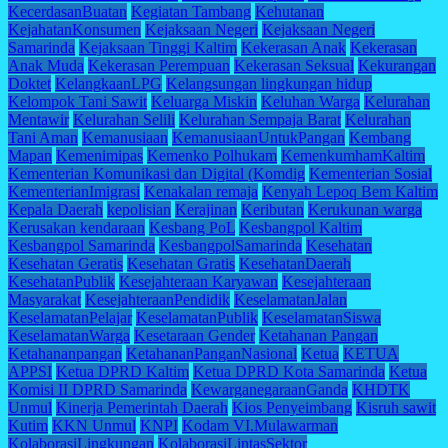
KecerdasanBuatan
Kegiatan Tambang
Kehutanan
KejahatanKonsumen
Kejaksaan Negeri
Kejaksaan Negeri
Samarinda
Kejaksaan Tinggi Kaltim
Kekerasan Anak
Kekerasan
Anak Muda
Kekerasan Perempuan
Kekerasan Seksual
Kekurangan
Doktet
KelangkaanLPG
Kelangsungan lingkungan hidup
Kelompok Tani Sawit
Keluarga Miskin
Keluhan Warga
Kelurahan
Mentawir
Kelurahan Selili
Kelurahan Sempaja Barat
Kelurahan
Tani Aman
Kemanusiaan
KemanusiaanUntukPangan
Kembang
Mapan
Kemenimipas
Kemenko Polhukam
KemenkumhamKaltim
Kementerian Komunikasi dan Digital (Komdig
Kementerian Sosial
KementerianImigrasi
Kenakalan remaja
Kenyah Lepoq Bem Kaltim
Kepala Daerah
kepolisian
Kerajinan
Keributan
Kerukunan warga
Kerusakan kendaraan
Kesbang PoL
Kesbangpol Kaltim
Kesbangpol Samarinda
KesbangpolSamarinda
Kesehatan
Kesehatan Geratis
Kesehatan Gratis
KesehatanDaerah
KesehatanPublik
Kesejahteraan Karyawan
Kesejahteraan
Masyarakat
KesejahteraanPendidik
KeselamatanJalan
KeselamatanPelajar
KeselamatanPublik
KeselamatanSiswa
KeselamatanWarga
Kesetaraan Gender
Ketahanan Pangan
Ketahananpangan
KetahananPanganNasional
Ketua
KETUA
APPSI
Ketua DPRD Kaltim
Ketua DPRD Kota Samarinda
Ketua
Komisi II DPRD Samarinda
KewarganegaraanGanda
KHDTK
Unmul
Kinerja Pemerintah Daerah
Kios Penyeimbang
Kisruh sawit
Kutim
KKN Unmul
KNPI
Kodam VI.Mulawarman
KolaborasiLingkungan
KolaborasiLintasSektor