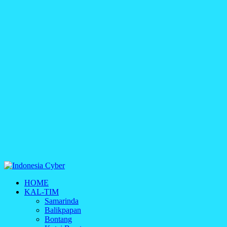
Indonesia Cyber
HOME
Media Cetak, Online & Streaming
KAL-TIM
Samarinda
Balikpapan
Bontang