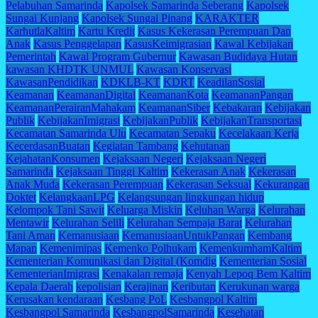
Pelabuhan Samarinda
Kapolsek Samarinda Seberang
Kapolsek
Sungai Kunjang
Kapolsek Sungai Pinang
KARAKTER
KarhutlaKaltim
Kartu Kredit
Kasus Kekerasan Perempuan Dan
Anak
Kasus Penggelapan
KasusKeimigrasian
Kawal Kebijakan
Pemerintah
Kawal Program Gubernur
Kawasan Budidaya Hutan
kawasan KHDTK UNMUL
Kawasan Konservasi
KawasanPendidikan
KDKLB-KT
KDRT
KeadilanSosial
Keamanan
KeamananDigital
KeamananKota
KeamananPangan
KeamananPerairanMahakam
KeamananSiber
Kebakaran
Kebijakan
Publik
KebijakanImigrasi
KebijakanPublik
KebijakanTransportasi
Kecamatan Samarinda Ulu
Kecamatan Sepaku
Kecelakaan Kerja
KecerdasanBuatan
Kegiatan Tambang
Kehutanan
KejahatanKonsumen
Kejaksaan Negeri
Kejaksaan Negeri
Samarinda
Kejaksaan Tinggi Kaltim
Kekerasan Anak
Kekerasan
Anak Muda
Kekerasan Perempuan
Kekerasan Seksual
Kekurangan
Doktet
KelangkaanLPG
Kelangsungan lingkungan hidup
Kelompok Tani Sawit
Keluarga Miskin
Keluhan Warga
Kelurahan
Mentawir
Kelurahan Selili
Kelurahan Sempaja Barat
Kelurahan
Tani Aman
Kemanusiaan
KemanusiaanUntukPangan
Kembang
Mapan
Kemenimipas
Kemenko Polhukam
KemenkumhamKaltim
Kementerian Komunikasi dan Digital (Komdig
Kementerian Sosial
KementerianImigrasi
Kenakalan remaja
Kenyah Lepoq Bem Kaltim
Kepala Daerah
kepolisian
Kerajinan
Keributan
Kerukunan warga
Kerusakan kendaraan
Kesbang PoL
Kesbangpol Kaltim
Kesbangpol Samarinda
KesbangpolSamarinda
Kesehatan