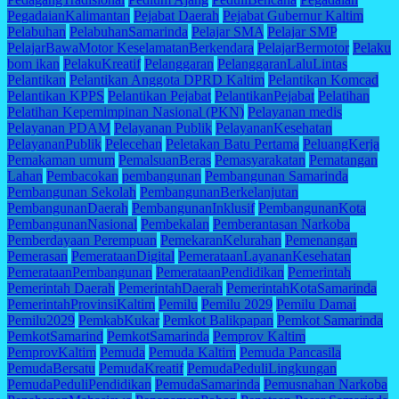
PegadaianKalimantan
Pejabat Daerah
Pejabat Gubernur Kaltim
Pelabuhan
PelabuhanSamarinda
Pelajar SMA
Pelajar SMP
PelajarBawaMotor KeselamatanBerkendara
PelajarBermotor
Pelaku
bom ikan
PelakuKreatif
Pelanggaran
PelanggaranLaluLintas
Pelantikan
Pelantikan Anggota DPRD Kaltim
Pelantikan Komcad
Pelantikan KPPS
Pelantikan Pejabat
PelantikanPejabat
Pelatihan
Pelatihan Kepemimpinan Nasional (PKN)
Pelayanan medis
Pelayanan PDAM
Pelayanan Publik
PelayananKesehatan
PelayananPublik
Pelecehan
Peletakan Batu Pertama
PeluangKerja
Pemakaman umum
PemalsuanBeras
Pemasyarakatan
Pematangan
Lahan
Pembacokan
pembangunan
Pembangunan Samarinda
Pembangunan Sekolah
PembangunanBerkelanjutan
PembangunanDaerah
PembangunanInklusif
PembangunanKota
PembangunanNasional
Pembekalan
Pemberantasan Narkoba
Pemberdayaan Perempuan
PemekaranKelurahan
Pemenangan
Pemerasan
PemerataanDigital
PemerataanLayananKesehatan
PemerataanPembangunan
PemerataanPendidikan
Pemerintah
Pemerintah Daerah
PemerintahDaerah
PemerintahKotaSamarinda
PemerintahProvinsiKaltim
Pemilu
Pemilu 2029
Pemilu Damai
Pemilu2029
PemkabKukar
Pemkot Balikpapan
Pemkot Samarinda
PemkotSamarind
PemkotSamarinda
Pemprov Kaltim
PemprovKaltim
Pemuda
Pemuda Kaltim
Pemuda Pancasila
PemudaBersatu
PemudaKreatif
PemudaPeduliLingkungan
PemudaPeduliPendidikan
PemudaSamarinda
Pemusnahan Narkoba