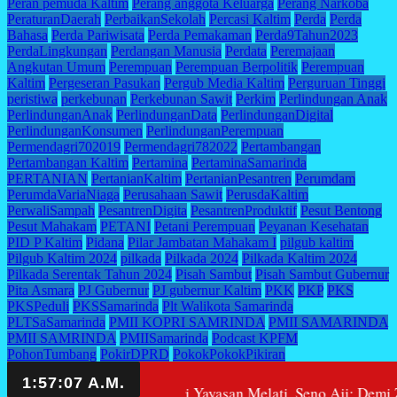
Peran pemuda Kaltim
Perang anggota Keluarga
Perang Narkoba
PeraturanDaerah
PerbaikanSekolah
Percasi Kaltim
Perda
Perda
Bahasa
Perda Pariwisata
Perda Pemakaman
Perda9Tahun2023
PerdaLingkungan
Perdangan Manusia
Perdata
Peremajaan
Angkutan Umum
Perempuan
Perempuan Berpolitik
Perempuan
Kaltim
Pergeseran Pasukan
Pergub Media Kaltim
Perguruan Tinggi
peristiwa
perkebunan
Perkebunan Sawit
Perkim
Perlindungan Anak
PerlindunganAnak
PerlindunganData
PerlindunganDigital
PerlindunganKonsumen
PerlindunganPerempuan
Permendagri702019
Permendagri782022
Pertambangan
Pertambangan Kaltim
Pertamina
PertaminaSamarinda
PERTANIAN
PertanianKaltim
PertanianPesantren
Perumdam
PerumdaVariaNiaga
Perusahaan Sawit
PerusdaKaltim
PerwaliSampah
PesantrenDigita
PesantrenProduktif
Pesut Bentong
Pesut Mahakam
PETANI
Petani Perempuan
Peyanan Kesehatan
PID P Kaltim
Pidana
Pilar Jambatan Mahakam I
pilgub kaltim
Pilgub Kaltim 2024
pilkada
Pilkada 2024
Pilkada Kaltim 2024
Pilkada Serentak Tahun 2024
Pisah Sambut
Pisah Sambut Gubernur
Pita Asmara
PJ Gubernur
PJ gubernur Kaltim
PKK
PKP
PKS
PKSPeduli
PKSSamarinda
Plt Walikota Samarinda
PLTSaSamarinda
PMII KOPRI SAMRINDA
PMII SAMARINDA
PMII SAMRINDA
PMIISamarinda
Podcast KPFM
PohonTumbang
PokirDPRD
PokokPokokPikiran
PolaPembibitanKemenhub
Polda Kaltim
PoldaKaltim
Polemik
rumah ibadah
Polisi
Polisicintapetani
Politik
Politik Samarinda
edung SMA 10 dari Yayasan Melati, Seno Aji: Demi Zonasi dan