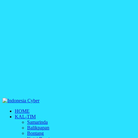
Indonesia Cyber
HOME
Media Cetak, Online & Streaming
KAL-TIM
Samarinda
Balikpapan
Bontang