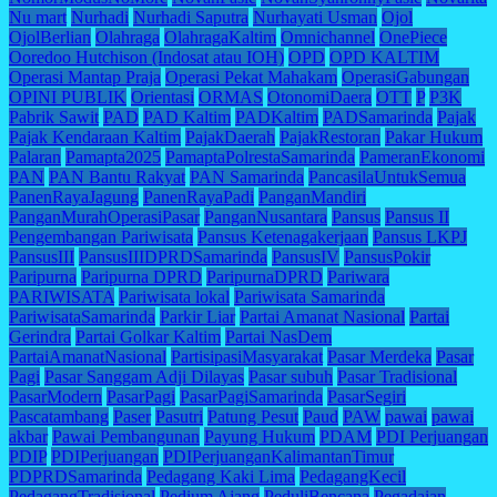
Nu mart
Nurhadi
Nurhadi Saputra
Nurhayati Usman
Ojol
OjolBerlian
Olahraga
OlahragaKaltim
Omnichannel
OnePiece
Ooredoo Hutchison (Indosat atau IOH)
OPD
OPD KALTIM
Operasi Mantap Praja
Operasi Pekat Mahakam
OperasiGabungan
OPINI PUBLIK
Orientasi
ORMAS
OtonomiDaera
OTT
P
P3K
Pabrik Sawit
PAD
PAD Kaltim
PADKaltim
PADSamarinda
Pajak
Pajak Kendaraan Kaltim
PajakDaerah
PajakRestoran
Pakar Hukum
Palaran
Pamapta2025
PamaptaPolrestaSamarinda
PameranEkonomi
PAN
PAN Bantu Rakyat
PAN Samarinda
PancasilaUntukSemua
PanenRayaJagung
PanenRayaPadi
PanganMandiri
PanganMurahOperasiPasar
PanganNusantara
Pansus
Pansus II
Pengembangan Pariwisata
Pansus Ketenagakerjaan
Pansus LKPJ
PansusIII
PansusIIIDPRDSamarinda
PansusIV
PansusPokir
Paripurna
Paripurna DPRD
ParipurnaDPRD
Pariwara
PARIWISATA
Pariwisata lokal
Pariwisata Samarinda
PariwisataSamarinda
Parkir Liar
Partai Amanat Nasional
Partai
Gerindra
Partai Golkar Kaltim
Partai NasDem
PartaiAmanatNasional
PartisipasiMasyarakat
Pasar Merdeka
Pasar
Pagi
Pasar Sanggam Adji Dilayas
Pasar subuh
Pasar Tradisional
PasarModern
PasarPagi
PasarPagiSamarinda
PasarSegiri
Pascatambang
Paser
Pasutri
Patung Pesut
Paud
PAW
pawai
pawai
akbar
Pawai Pembangunan
Payung Hukum
PDAM
PDI Perjuangan
PDIP
PDIPerjuangan
PDIPerjuanganKalimantanTimur
PDPRDSamarinda
Pedagang Kaki Lima
PedagangKecil
PedagangTradisional
Pedium Ajang
PeduliBencana
Pegadaian