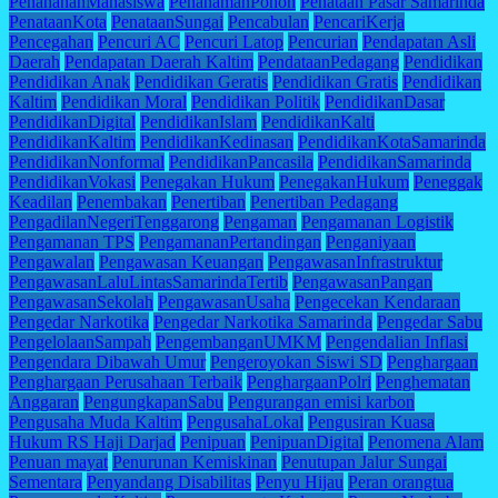
PenahananMahasiswa
PenanamanPohon
Penataan Pasar Samarinda
PenataanKota
PenataanSungai
Pencabulan
PencariKerja
Pencegahan
Pencuri AC
Pencuri Latop
Pencurian
Pendapatan Asli
Daerah
Pendapatan Daerah Kaltim
PendataanPedagang
Pendidikan
Pendidikan Anak
Pendidikan Geratis
Pendidikan Gratis
Pendidikan
Kaltim
Pendidikan Moral
Pendidikan Politik
PendidikanDasar
PendidikanDigital
PendidikanIslam
PendidikanKalti
PendidikanKaltim
PendidikanKedinasan
PendidikanKotaSamarinda
PendidikanNonformal
PendidikanPancasila
PendidikanSamarinda
PendidikanVokasi
Penegakan Hukum
PenegakanHukum
Peneggak
Keadilan
Penembakan
Penertiban
Penertiban Pedagang
PengadilanNegeriTenggarong
Pengaman
Pengamanan Logistik
Pengamanan TPS
PengamananPertandingan
Penganiyaan
Pengawalan
Pengawasan Keuangan
PengawasanInfrastruktur
PengawasanLaluLintasSamarindaTertib
PengawasanPangan
PengawasanSekolah
PengawasanUsaha
Pengecekan Kendaraan
Pengedar Narkotika
Pengedar Narkotika Samarinda
Pengedar Sabu
PengelolaanSampah
PengembanganUMKM
Pengendalian Inflasi
Pengendara Dibawah Umur
Pengeroyokan Siswi SD
Penghargaan
Penghargaan Perusahaan Terbaik
PenghargaanPolri
Penghematan
Anggaran
PengungkapanSabu
Pengurangan emisi karbon
Pengusaha Muda Kaltim
PengusahaLokal
Pengusiran Kuasa
Hukum RS Haji Darjad
Penipuan
PenipuanDigital
Penomena Alam
Penuan mayat
Penurunan Kemiskinan
Penutupan Jalur Sungai
Sementara
Penyandang Disabilitas
Penyu Hijau
Peran orangtua